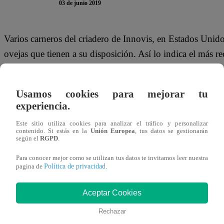
03 de junio 2019
Varios carneros del criadero de Innovis, en Estados Unido
ovejas que tienen a su disposición. Así lo indica el más 
perro gay y otros animales”.
Usamos cookies para mejorar tu
experiencia.
“Comercialmente es un gran problema para nosotros los c
Este sitio utiliza cookies para analizar el tráfico y personalizar
contenido. Si estás en la
Unión Europea
, tus datos se gestionarán
carneros se reproduzcan con muchas ovejas. Estos carnero
según el
RGPD
.
carne”, manifestó el director de la empresa de cría de ove
Para conocer mejor como se utilizan tus datos te invitamos leer nuestra
Política de privacidad
pagina de
.
Aceptar Cookies
El documental muestra cómo un carnero entra a un recinto 
aparearse con ellas. Por el contrario, intenta llegar a un
Rechazar