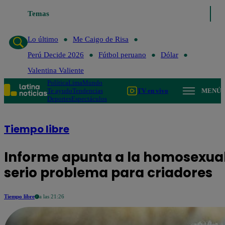
Temas
Lo último
Me C
Lo último
Me Caigo de Risa
Perú Decide 2026
Fútbol peruano
Dólar
Valentina Valiente
Política
Lima
Mundo
Te ayudo
Tendencias
TV en vivo
MENÚ
Deportes
Espectáculos
Tiempo libre
Informe apunta a la homosexua
serio problema para criadores
Tiempo libre
a las 21:26