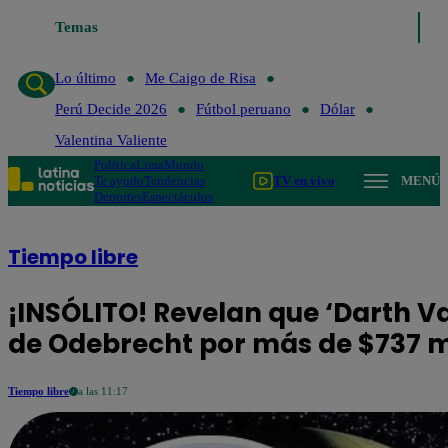
Temas
Lo último
Me Caigo de
Lo último
Me Caigo de Risa
Perú Decide 2026
Fútbol peruano
Dólar
Valentina Valiente
Política
Lima
Mundo
Te ayudo
Tendencias
TV en vivo
MENÚ
Deportes
Espectáculos
Tiempo libre
¡INSÓLITO! Revelan que ‘Darth Vad
de Odebrecht por más de $737 m
Tiempo libre
a las 11:17