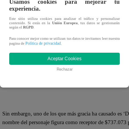
Usamos cookies para mejorar tu
11 de septiembre 2019
experiencia.
Este sitio utiliza cookies para analizar el tráfico y personalizar
El pasado 5 de septiembre, la empresa Odebrecht entregó 
contenido. Si estás en la
Unión Europea
, tus datos se gestionarán
según el
RGPD
.
documento con el registro de pagos ilícitos en 13 obras
Para conocer mejor como se utilizan tus datos te invitamos leer nuestra
millones de dólares, según un informe del diario El Come
Política de privacidad
pagina de
.
Aceptar Cookies
En las redes sociales vienen llamando la atención los pecu
Rechazar
pagos ilícitos de Odebrecht. Destacan ‘Terco’, ‘Silver Bu
entre otros.
Sin embargo, uno de los que más gracia ha causado es ‘Da
nombre del personaje figura como receptor de $737.073 p