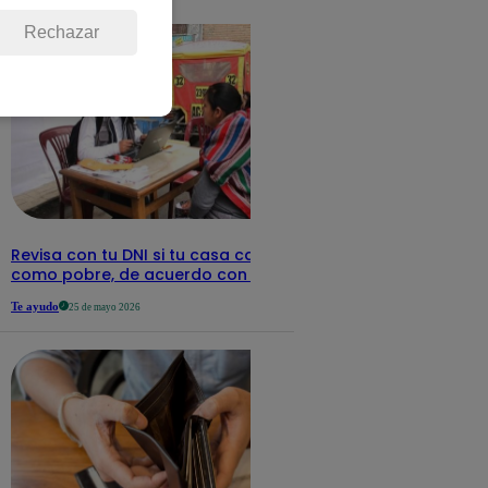
detalles
Rechazar
Revisa con tu DNI si tu casa califica
como pobre, de acuerdo con el Sisfoh
Te ayudo
25 de mayo 2026