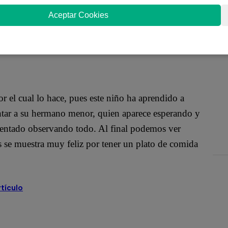
do la atención de millones de usuarios alrededor del
Aceptar Cookies
 personas son capaces de hacer cosas maravillosas
ño, de muy corta edad, cocinando nada más y nada
onal.
r el cual lo hace, pues este niño ha aprendido a
entar a su hermano menor, quien aparece esperando y
 sentado observando todo. Al final podemos ver
 se muestra muy feliz por tener un plato de comida
rtículo