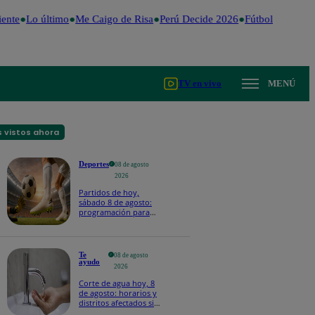
ente
Lo último
Me Caigo de Risa
Perú Decide 2026
Fútbol peruano
TV en vivo
MENÚ
 vistos ahora
Deportes
08 de agosto
2026
Partidos de hoy,
sábado 8 de agosto:
programación para
ver fútbol EN VIVO
Te
08 de agosto
ayudo
2026
Corte de agua hoy, 8
de agosto: horarios y
distritos afectados sin
el servicio de Sedapal