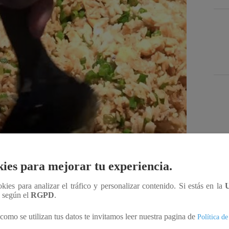
Des
ies para mejorar tu experiencia.
ookies para analizar el tráfico y personalizar contenido. Si estás en la
Compartir
n según el
RGPD
.
como se utilizan tus datos te invitamos leer nuestra pagina de
Política de