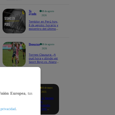
Te
08 de agosto
ayudo
2026
Temblor en Perú hoy,
8 de agosto: horario y
epicentro del último
sismo, según IGP
Deportes
08 de agosto
2026
Torneo Clausura: ¿A
qué hora y dónde ver
Sport Boys vs. Alianza
Lima por la fecha 4?
tacados
Te
26 de mayo
ayudo
2025
Unión Europea
, tus
Revisa si tienes
deudas
consultando
.
con tu DNI:
 privacidad
aquí los