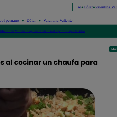
aigo de Risa
Perú Decide 2026
Fútbol peruano
Dólar
Valentina Vali
bol peruano
Dólar
Valentina Valiente
lítica
Lima
Mundo
Te ayudo
Tendencias
Deportes
Espectáculos
Más
s al cocinar un chaufa para