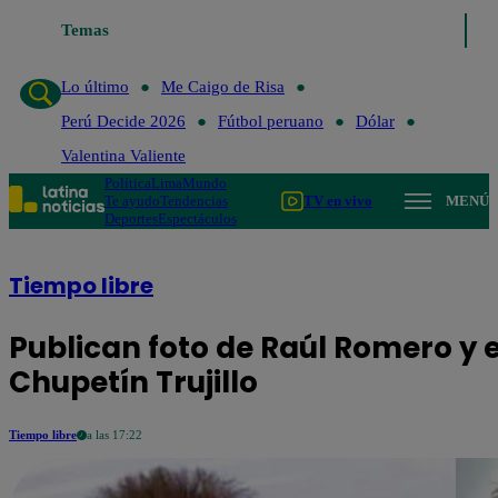
Lo último
Temas
Me Caigo de Risa
Perú Decide 2026
Fútbol peruano
Dól
Lo último
Me Caigo de Risa
Perú Decide 2026
Fútbol peruano
Dólar
Valentina Valiente
Política
Lima
Mundo
Te ayudo
Tendencias
TV en vivo
MENÚ
Deportes
Espectáculos
Tiempo libre
Publican foto de Raúl Romero y
Chupetín Trujillo
Tiempo libre
a las 17:22