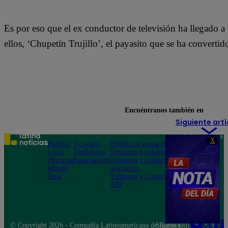
Es por eso que el ex conductor de televisión ha llegado a
ellos, ‘Chupetín Trujillo’, el payasito que se ha convertid
Encuéntranos también en
Siguiente artí
Teléfono: 219
X
Política
Te ayudo
Política de privacidad
1000
Lima
Tendencias
Términos y condiciones
Av. San
Deportes
Espectáculos
Términos y condiciones
Felipe 968
Mundo
aplicación
Jesús María
Perú
Términos y Condiciones
APP
© Copyright 2026 - Compañía Latinoamericana de Radio Difusión S.A.
Síguenos