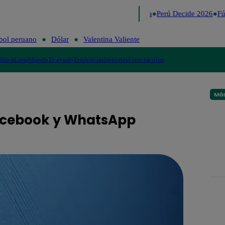
Lo último
Me Caigo de Risa
Perú Decide 2026
Fút
bol peruano
Dólar
Valentina Valiente
lítica
Lima
Mundo
Te ayudo
Tendencias
Deportes
Espectáculos
Más
Facebook y WhatsApp