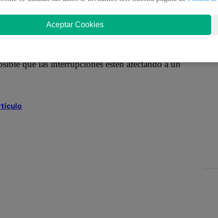
e interrupciones Downdetector.com.
Aceptar Cookies
mación de estado de una serie de fuentes, incluidos
osible que las interrupciones estén afectando a un
rtículo