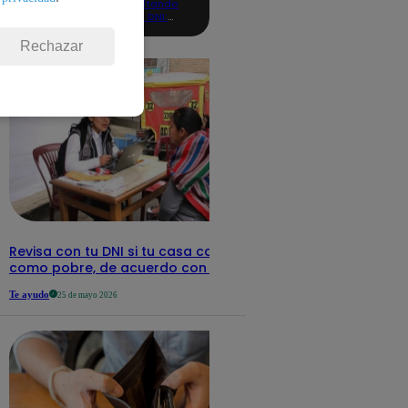
consultando
con tu DNI:
aquí los
detalles
Rechazar
Revisa con tu DNI si tu casa califica
como pobre, de acuerdo con el Sisfoh
Te ayudo
25 de mayo 2026