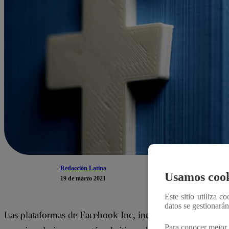
Redacción Latina
Usamos cook
19 de marzo 2021
Este sitio utiliza c
datos se gestionará
Las plataformas de Facebook Inc, incluidas WhatsApp, Me
Para conocer mejor 