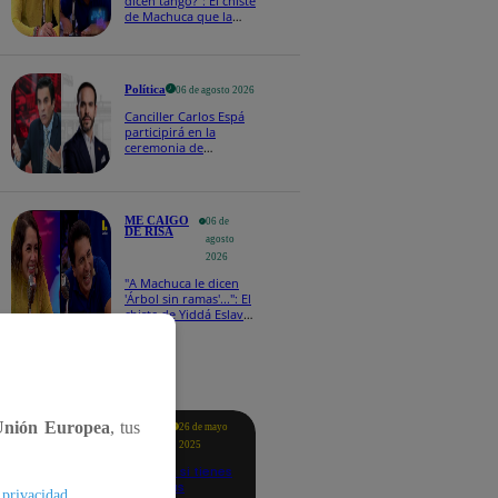
dicen tango?": El chiste
de Machuca que la
hizo reaccionar así en
Me caigo de risa
Política
06 de agosto 2026
Canciller Carlos Espá
participirá en la
ceremonia de
posesión presidencial
de Abelardo de la
Espriella en Colombia
ME CAIGO
06 de
DE RISA
agosto
2026
"A Machuca le dicen
'Árbol sin ramas'...": El
chiste de Yiddá Eslava
que hizo explotar de
risa a todos
tacados
Unión Europea
, tus
Te
26 de mayo
ayudo
2025
Revisa si tienes
deudas
.
 privacidad