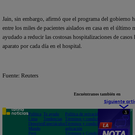
Jain, sin embargo, afirmó que el programa del gobierno ha
entre los miles de pacientes aislados en casa en el últim
ayudado a reducir las costosas hospitalizaciones de casos
aparato por cada día en el hospital.
Fuente: Reuters
Encuéntranos también en
Siguiente artí
Teléfono: 219
X
Política
Te ayudo
Política de privacidad
1000
Lima
Tendencias
Términos y condiciones
Av. San
Deportes
Espectáculos
Términos y condiciones
Felipe 968
Mundo
aplicación
Jesús María
Perú
Términos y Condiciones