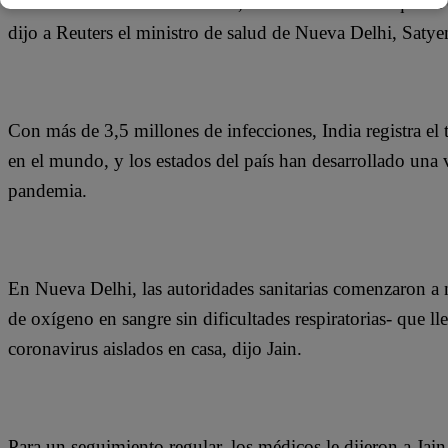
“Si no hubiésemos hecho esto, no habría habido siquiera e
dijo a Reuters el ministro de salud de Nueva Delhi, Satye
Con más de 3,5 millones de infecciones, India registra el
en el mundo, y los estados del país han desarrollado una 
pandemia.
En Nueva Delhi, las autoridades sanitarias comenzaron a no
de oxígeno en sangre sin dificultades respiratorias- que l
coronavirus aislados en casa, dijo Jain.
Para un seguimiento regular, los médicos le dijeron a Jain 