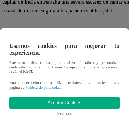
capital de India enfrentaba una severa escasez de camas 
enviar de manera segura a los pacientes al hospital”.
Hasta el momento, el gobierno de Nueva Delhi ha distri
Usamos cookies para mejorar tu
personas de manera gratuita, poniéndolos en el centro de u
experiencia.
asintomáticos o con síntomas leves de coronavirus en sus 
Este sitio utiliza cookies para analizar el tráfico y personalizar
contenido. Si estás en la
Unión Europea
, tus datos se gestionarán
según el
RGPD
.
Para conocer mejor como se utilizan tus datos te invitamos leer nuestra
El programa fue ideado en mayo, cuando los casos de co
Política de privacidad
pagina de
.
densamente poblada de 20 millones de habitantes, lo que 
los hospitales.
Aceptar Cookies
Rechazar