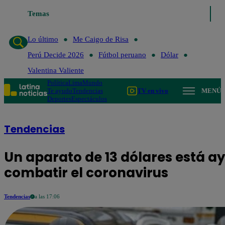
Temas
Lo último
Me Caigo de Risa
Perú Decide 2026
Fútbol 
Lo último
Me Caigo de Risa
Perú Decide 2026
Fútbol peruano
Dólar
Valentina Valiente
Política
Lima
Mundo
Te ayudo
Tendencias
TV en vivo
MENÚ
Deportes
Espectáculos
Tendencias
Un aparato de 13 dólares está a
combatir el coronavirus
Tendencias
a las 17:06