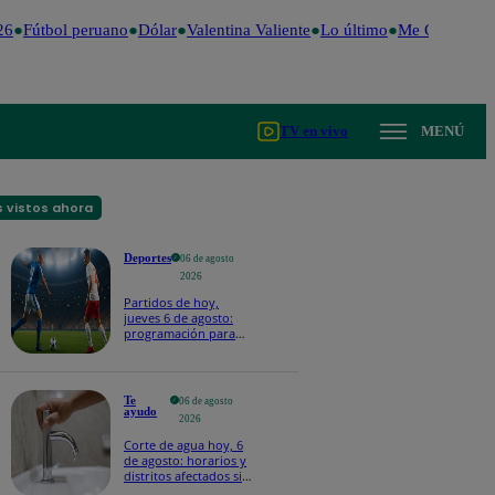
6
Fútbol peruano
Dólar
Valentina Valiente
Lo último
Me Caigo de R
TV en vivo
MENÚ
 vistos ahora
Deportes
06 de agosto
2026
Partidos de hoy,
jueves 6 de agosto:
programación para
ver fútbol EN VIVO
Te
06 de agosto
ayudo
2026
Corte de agua hoy, 6
de agosto: horarios y
distritos afectados sin
el servicio de Sedapal