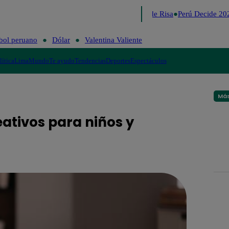
Lo último
Me Caigo de Risa
Perú Decide 202
bol peruano
Dólar
Valentina Valiente
lítica
Lima
Mundo
Te ayudo
Tendencias
Deportes
Espectáculos
Más
eativos para niños y