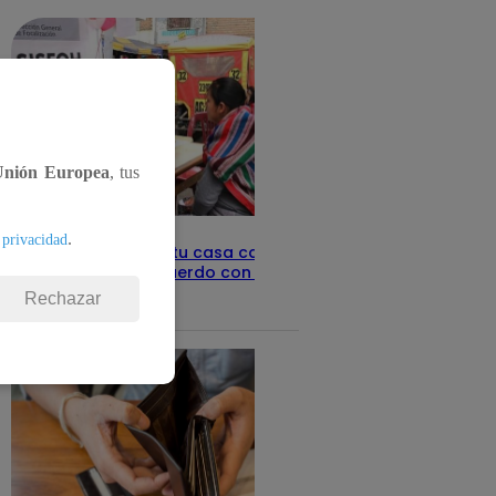
Unión Europea
, tus
.
 privacidad
Revisa con tu DNI si tu casa califica
como pobre, de acuerdo con el Sisfoh
Rechazar
Te ayudo
25 de mayo 2026