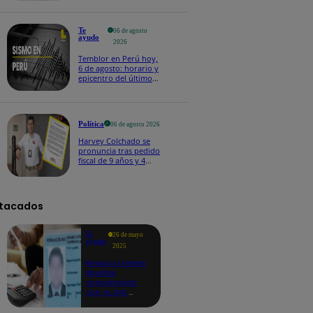
Te
06 de agosto
ayudo
2026
Temblor en Perú hoy,
6 de agosto: horario y
epicentro del último
sismo, según IGP
Política
06 de agosto 2026
Harvey Colchado se
pronuncia tras pedido
fiscal de 9 años y 4
meses de prisión en
su contra
tacados
Te
26 de mayo
ayudo
2025
Revisa si tienes
deudas
consultando
con tu DNI:
aquí los
detalles