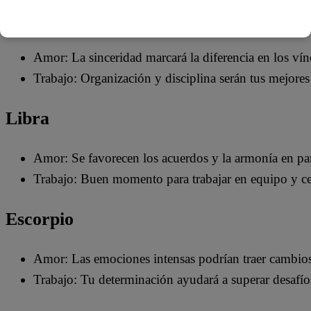
Virgo
Amor: La sinceridad marcará la diferencia en los vín
Trabajo: Organización y disciplina serán tus mejores
Libra
Amor: Se favorecen los acuerdos y la armonía en par
Trabajo: Buen momento para trabajar en equipo y ce
Escorpio
Amor: Las emociones intensas podrían traer cambios
Trabajo: Tu determinación ayudará a superar desafío