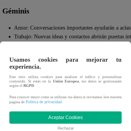
Géminis
Amor: Conversaciones importantes ayudarán a aclar
Trabajo: Nuevas ideas y contactos abrirán puertas int
Cáncer
Usamos cookies para mejorar tu
experiencia.
Amor: La sensibilidad estará a flor de piel. Tiempo pa
Este sitio utiliza cookies para analizar el tráfico y personalizar
Trabajo: Será necesario mantener el enfoque para evit
contenido. Si estás en la
Unión Europea
, tus datos se gestionarán
según el
RGPD
.
Leo
Para conocer mejor como se utilizan tus datos te invitamos leer nuestra
Política de privacidad
pagina de
.
Amor: El carisma atraerá nuevas conexiones o revital
Aceptar Cookies
Trabajo: Posibilidad de reconocimiento por esfuerzos
Rechazar