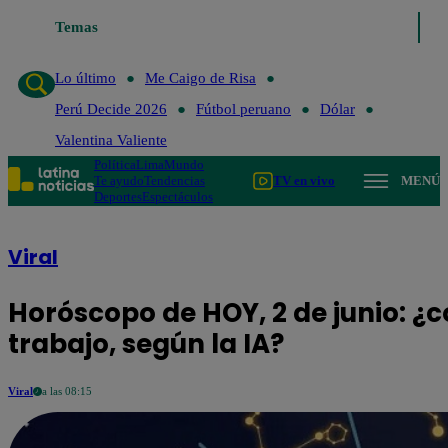
Temas
Lo último
Me Caigo de R
Lo último
Me Caigo de Risa
Perú Decide 2026
Fútbol peruano
Dólar
Valentina Valiente
Política
Lima
Mundo
Te ayudo
Tendencias
TV en vivo
MENÚ
Deportes
Espectáculos
Viral
Horóscopo de HOY, 2 de junio: ¿c
trabajo, según la IA?
Viral
a las 08:15