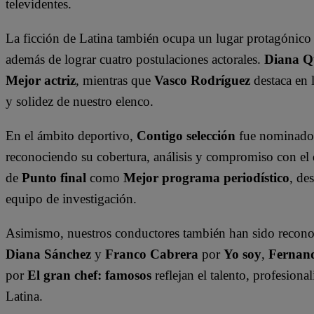
televidentes.
La ficción de Latina también ocupa un lugar protagónic
además de lograr cuatro postulaciones actorales.
Diana Q
Mejor actriz
, mientras que
Vasco Rodríguez
destaca en 
y solidez de nuestro elenco.
En el ámbito deportivo,
Contigo selección
fue nominad
reconociendo su cobertura, análisis y compromiso con el 
de
Punto final
como
Mejor programa periodístico
, de
equipo de investigación.
Asimismo, nuestros conductores también han sido recono
Diana Sánchez
y
Franco Cabrera
por
Yo soy
,
Fernan
por
El gran chef: famosos
reflejan el talento, profesiona
Latina.