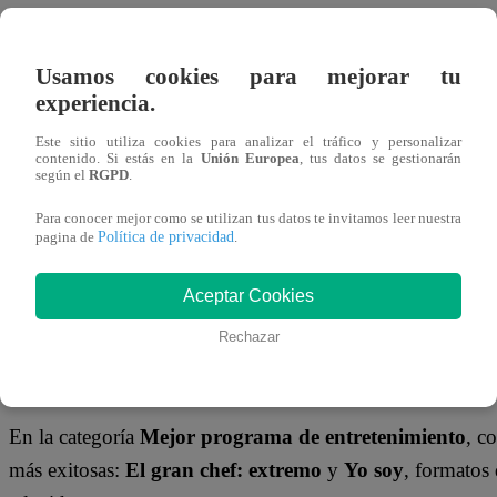
En
Latina
celebramos el reconocimiento al trabajo que r
Usamos cookies para mejorar tu
talentos han sido nominados a los
Premios Luces 2026
,
experiencia.
televisión peruana, destacando en categorías de
entreteni
Este sitio utiliza cookies para analizar el tráfico y personalizar
conducción
.
contenido. Si estás en la
Unión Europea
, tus datos se gestionarán
según el
RGPD
.
La votación ya está en marcha y
tu apoyo es clave
. Si d
Para conocer mejor como se utilizan tus datos te invitamos leer nuestra
Política de privacidad
nuestros talentos,
súmate y vota por tus favoritos en l
pagina de
.
oficial:
Aceptar Cookies
👉
¡Vota aquí!
Rechazar
Latina destaca en diversas categorías de los Premios 
En la categoría
Mejor programa de entretenimiento
, c
más exitosas:
El gran chef: extremo
y
Yo soy
, formatos