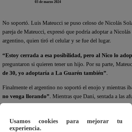
03 de marzo 2024
No soportó. Luis Mateucci se puso celoso de Nicolás Sol
pareja de Mateucci, expresó que podría adoptar a Nicolás
argentino, quien tiró el celular y se fue del lugar.
“Estoy cerrada a esa posibilidad, pero al Nico lo adop
preguntaron si quieren tener un hijo. Por su parte, Mateuc
de 30, yo adoptaría a La Guarén también”
.
Finalmente el argentino no soportó el enojo y mientras ib
no venga llorando”
. Mientras que Dani, sentada a las af
la…”
.
Mira el momento que se vivió en “Tierra Brava” dándole c
Usamos cookies para mejorar tu
experiencia.