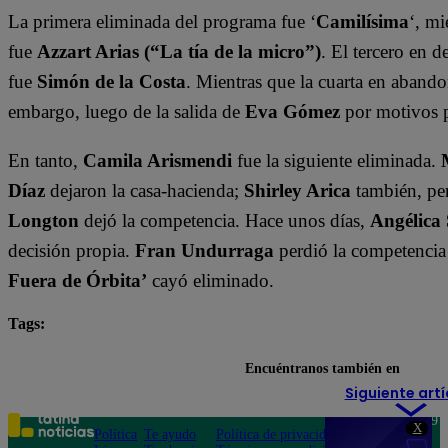
La primera eliminada del programa fue ‘
Camilísima
‘, mi
fue
Azzart Arias (“La tía de la micro”)
. El tercero en 
fue
Simón de la Costa
. Mientras que la cuarta en abando
embargo, luego de la salida de
Eva Gómez
por motivos 
En tanto,
Camila Arismendi
fue la siguiente eliminada.
Díaz
dejaron la casa-hacienda;
Shirley Arica
también, per
Longton
dejó la competencia. Hace unos días,
Angélica
decisión propia.
Fran Undurraga
perdió la competencia
Fuera de Órbita’
cayó eliminado.
Tags:
destacada minuto
Tierra Brava
Encuéntranos también en
Siguiente artí
Teléfono: 219
X
Política
Te ayudo
Política de privacidad
1000