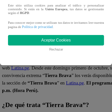
Este sitio utiliza cookies para analizar el tráfico y personalizar
contenido. Si estás en la
Unión Europea
, tus datos se gestionarán
según el
RGPD
.
Para conocer mejor como se utilizan tus datos te invitamos leer nuestra
Política de privacidad
pagina de
.
Aceptar Cookies
¿Dónde ver todos los capítulos?
Rechazar
¡Latino! Podrás disfrutar de todo el contenido del nuevo
web
Latina.pe
. Desde este domingo primero de octubre, 
convivencia extrema “
Tierra Brava
” los verás disponib
la sección de
“Tierra Brava
” en
Latina.pe
.
El programa 
p.m. (Hora Perú).
¿De qué trata “Tierra Brava”?