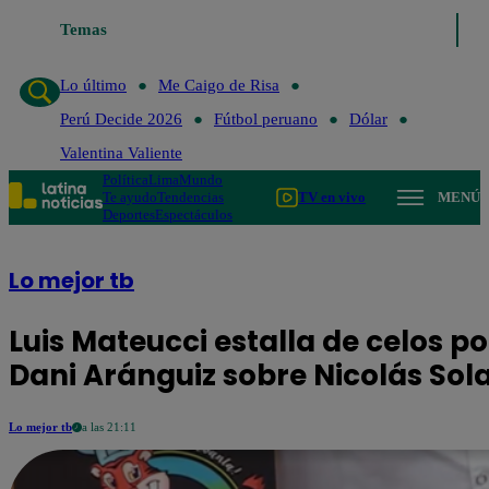
 de Risa
Temas
Perú Decide 2026
Fútbol peruano
Dólar
Valentina Valiente
Lo último
Me Caigo de Risa
Perú Decide 2026
Fútbol peruano
Dólar
Valentina Valiente
Política
Lima
Mundo
Te ayudo
Tendencias
TV en vivo
MENÚ
Deportes
Espectáculos
Lo mejor tb
Luis Mateucci estalla de celos p
Dani Aránguiz sobre Nicolás Sol
Lo mejor tb
a las 21:11