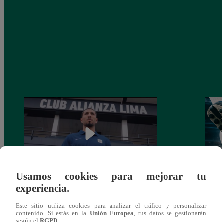
Usamos cookies para mejorar tu
experiencia.
Alianza Lima: así anunció a Sergio Peña
Parti
como nuevo fichaje para el Torneo
prog
Este sitio utiliza cookies para analizar el tráfico y personalizar
Clausura 2025
contenido. Si estás en la
Unión Europea
, tus datos se gestionarán
según el
RGPD
.