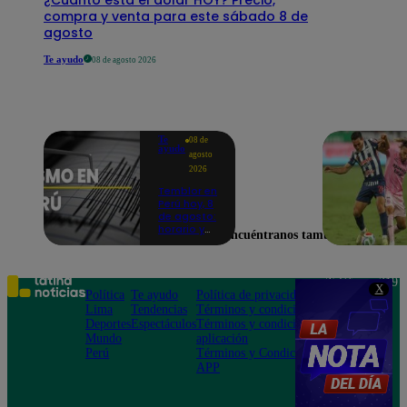
compra y venta para este sábado 8 de
agosto
Te ayudo
08 de agosto 2026
Te
08 de
ayudo
agosto
2026
Temblor en
Perú hoy, 8
de agosto:
horario y
Encuéntranos también en
epicentro
del último
sismo,
según IGP
Teléfono: 219
X
Política
Te ayudo
Política de privacidad
1000
Lima
Tendencias
Términos y condiciones
Av. San
Deportes
Espectáculos
Términos y condiciones
Felipe 968
Mundo
aplicación
Jesús María
Perú
Términos y Condiciones
APP