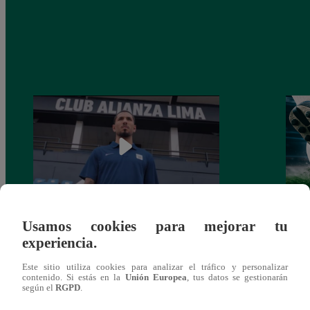
Usamos cookies para mejorar tu
Alianza Lima: así anunció a Sergio Peña
Parti
experiencia.
como nuevo fichaje para el Torneo
prog
Clausura 2025
Este sitio utiliza cookies para analizar el tráfico y personalizar
contenido. Si estás en la
Unión Europea
, tus datos se gestionarán
según el
RGPD
.