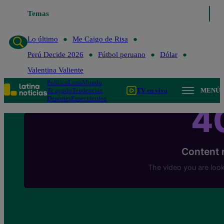
Temas
Lo último
Me Caigo de Ri
Lo último
Me Caigo de Risa
Perú Decide 2026
Fútbol peruano
Dólar
Valentina Valiente
Política
Lima
Mundo
Te ayudo
Tendencias
TV en vivo
MENÚ
Deportes
Espectáculos