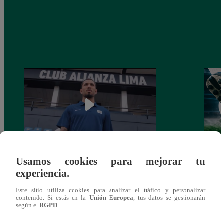
Usamos cookies para mejorar tu
Alianza Lima: así anunció a Sergio Peña
Parti
experiencia.
como nuevo fichaje para el Torneo
prog
Clausura 2025
Este sitio utiliza cookies para analizar el tráfico y personalizar
contenido. Si estás en la
Unión Europea
, tus datos se gestionarán
según el
RGPD
.