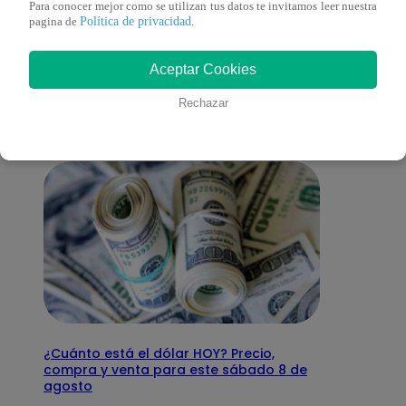
Para conocer mejor como se utilizan tus datos te invitamos leer nuestra
Política de privacidad
pagina de
.
También te puede
Aceptar Cookies
interesar
Rechazar
¿Cuánto está el dólar HOY? Precio,
compra y venta para este sábado 8 de
agosto