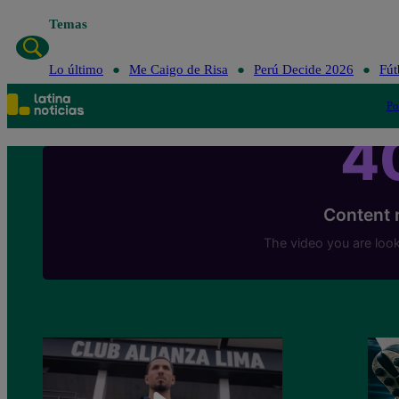
Temas
Lo último
Me Caigo de Risa
Perú Decide 2026
Fút
Po