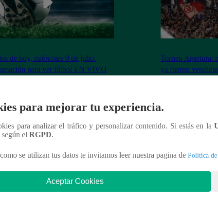
dos de hoy, miércoles 9 de julio:
Torneo Apertura: 
ramación para ver fútbol EN VIVO
ya fueron vendidas
Los Chankas
ies para mejorar tu experiencia.
ookies para analizar el tráfico y personalizar contenido. Si estás en la
nteresar
n según el
RGPD
.
como se utilizan tus datos te invitamos leer nuestra pagina de
Política de
Aceptar Cookies