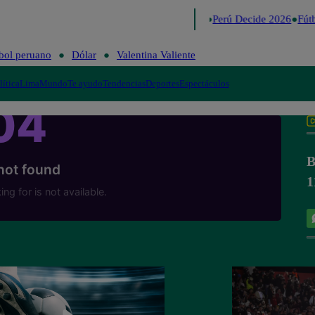
Lo último
Me Caigo de Risa
Perú Decide 2026
Fútbo
bol peruano
Dólar
Valentina Valiente
lítica
Lima
Mundo
Te ayudo
Tendencias
Deportes
Espectáculos
B
1