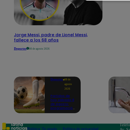
Jorge Messi, padre de Lionel Messi,
fallece a los 68 años
Deportes
08 de agosto 2026
Deportes
08 de
agosto
2026
Partidos de
hoy, sábado 8
de agosto:
programación
para ver
fútbol EN
VIVO
Teléf
Política
Te ayudo
Política de privacidad
Av. Sa