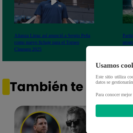
Alianza Lima: así anunció a Sergio Peña
Parti
como nuevo fichaje para el Torneo
prog
Clausura 2025
Usamos cook
Este sitio utiliza c
También te puede i
datos se gestionará
Para conocer mejor 