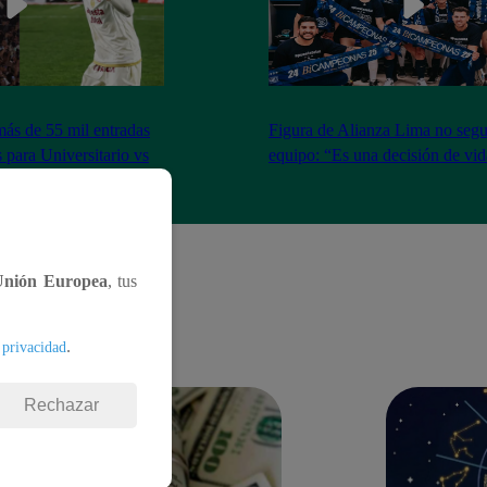
más de 55 mil entradas
Figura de Alianza Lima no segui
 para Universitario vs
equipo: “Es una decisión de vi
Unión Europea
, tus
.
 privacidad
Rechazar