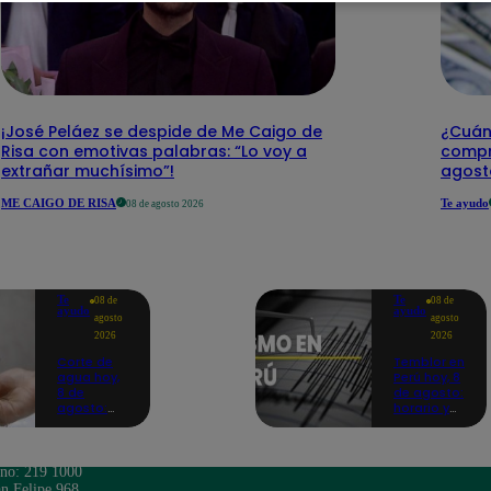
¡José Peláez se despide de Me Caigo de
¿Cuánt
Risa con emotivas palabras: “Lo voy a
compr
extrañar muchísimo”!
agost
ME CAIGO DE RISA
Te ayudo
08 de agosto 2026
Te
Te
08 de
08 de
ayudo
ayudo
agosto
agosto
2026
2026
Corte de
Temblor en
agua hoy,
Perú hoy, 8
8 de
de agosto:
agosto:
horario y
horarios y
epicentro
distritos
del último
afectados
sismo,
sin el
según IGP
ono: 219 1000
servicio de
n Felipe 968