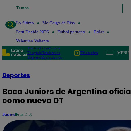
Temas
Lo último
Me Caigo de Risa
Perú Decide 2026
Fútbol 
Lo último
Me Caigo de Risa
Perú Decide 2026
Fútbol peruano
Dólar
Valentina Valiente
Política
Lima
Mundo
Te ayudo
Tendencias
TV en vivo
MENÚ
Deportes
Espectáculos
Deportes
Boca Juniors de Argentina oficia
como nuevo DT
Deportes
a las 11:58