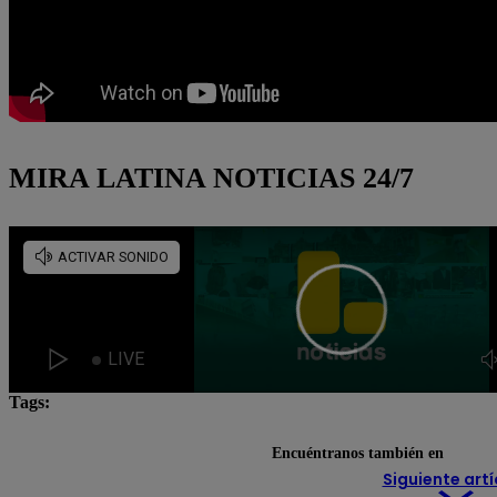
MIRA LATINA NOTICIAS 24/7
Tags:
Boca Juniors
Boca Juniors de Argentina
Miguel
Encuéntranos también en
Siguiente artí