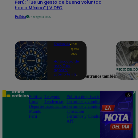
Perú: "Fue un gesto de buena voluntad
hacia México" | VIDEO
Política
07 de agosto 2026
Tendencias
07 de
agosto
2026
Horóscopo de
HOY, 7 de
agosto:
¿cómo te irá
Encuéntranos también en
en el amor y
trabajo, según
la IA?
Teléfono: 219
X
Política
Te ayudo
Política de privacidad
1000
Lima
Tendencias
Términos y condiciones
Av. San
Deportes
Espectáculos
Términos y condiciones
Felipe 968
Mundo
aplicación
Jesús María
Perú
Términos y Condiciones
APP