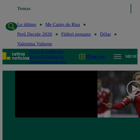
Lo último
Temas
Me Caigo de Risa
Perú Decide 2026
Fútbol peruano
Lo último
Me Caigo de Risa
Perú Decide 2026
Fútbol peruano
Dólar
Valentina Valiente
Política
Lima
Mundo
Te ayudo
Tendencias
TV en vivo
MENÚ
Deportes
Espectáculos