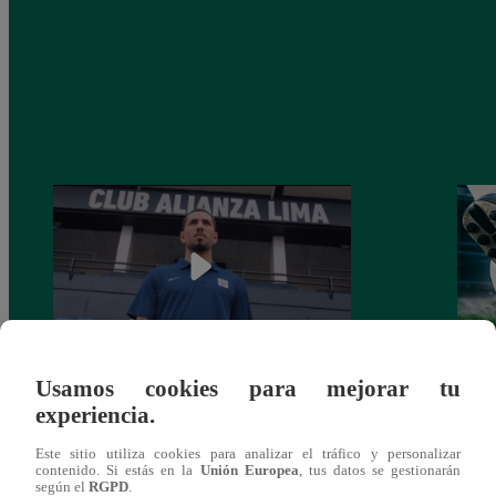
Usamos cookies para mejorar tu
Alianza Lima: así anunció a Sergio Peña
Parti
experiencia.
como nuevo fichaje para el Torneo
prog
Clausura 2025
Este sitio utiliza cookies para analizar el tráfico y personalizar
contenido. Si estás en la
Unión Europea
, tus datos se gestionarán
según el
RGPD
.