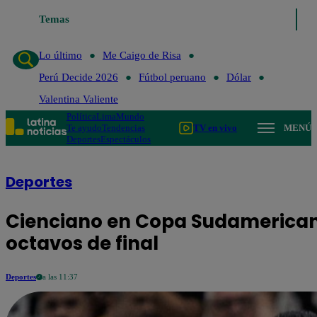
aigo de Risa
Temas
Perú Decide 2026
Fútbol peruano
Dólar
Valentina Vali
Lo último
Me Caigo de Risa
Perú Decide 2026
Fútbol peruano
Dólar
Valentina Valiente
Política
Lima
Mundo
Te ayudo
Tendencias
TV en vivo
MENÚ
Deportes
Espectáculos
Deportes
Cienciano en Copa Sudamericana:
octavos de final
Deportes
a las 11:37