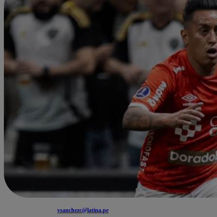
vsanchezc@latina.pe