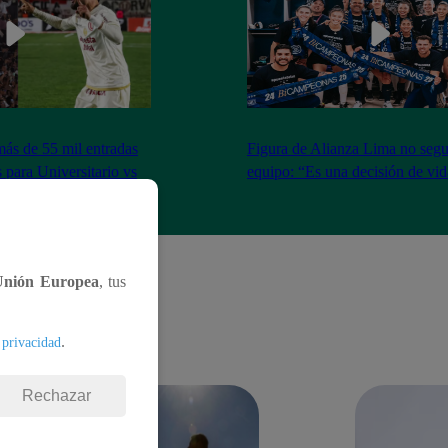
más de 55 mil entradas
Figura de Alianza Lima no segui
 para Universitario vs
equipo: “Es una decisión de vi
Unión Europea
, tus
.
 privacidad
Rechazar