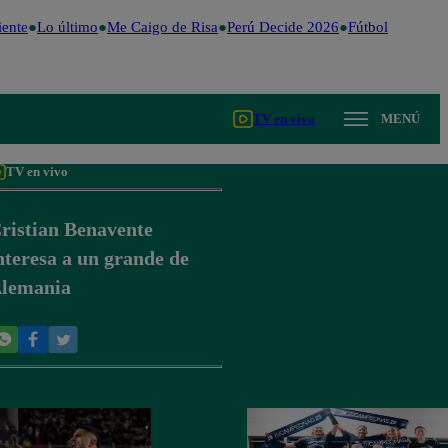
ente
Lo último
Me Caigo de Risa
Perú Decide 2026
Fútbol peruano
TV en vivo
MENÚ
TV en vivo
ristian Benavente
nteresa a un grande de
lemania