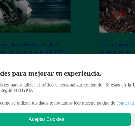
dos de hoy, miércoles 9 de julio:
Torneo Apertura: 
ramación para ver fútbol EN VIVO
ya fueron vendidas
Los Chankas
ies para mejorar tu experiencia.
ookies para analizar el tráfico y personalizar contenido. Si estás en la
n según el
RGPD
.
nteresar
como se utilizan tus datos te invitamos leer nuestra pagina de
Política de
Aceptar Cookies