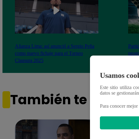
Alianza Lima: así anunció a Sergio Peña
Parti
como nuevo fichaje para el Torneo
prog
Clausura 2025
Usamos cook
Este sitio utiliza c
datos se gestionará
También te puede i
Para conocer mejor 