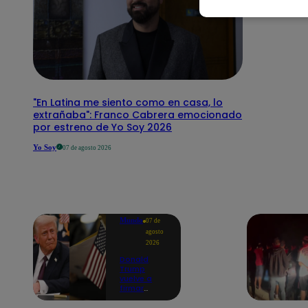
"En Latina me siento como en casa, lo
extrañaba": Franco Cabrera emocionado
por estreno de Yo Soy 2026
Yo Soy
07 de agosto 2026
Mundo
07 de
agosto
2026
Donald
Trump
vuelve a
firmar
decretos
para limitar