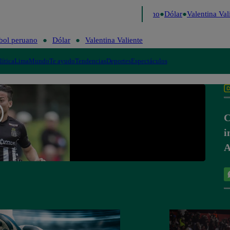
aigo de Risa
Perú Decide 2026
Fútbol peruano
Dólar
Valentina Vali
bol peruano
Dólar
Valentina Valiente
lítica
Lima
Mundo
Te ayudo
Tendencias
Deportes
Espectáculos
C
i
A