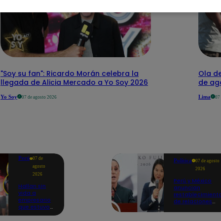
"Soy su fan": Ricardo Morán celebra la
Ola de
llegada de Alicia Mercado a Yo Soy 2026
de ago
Yo Soy
Lima
07 de agosto 2026
07
Perú
07 de
Política
07 de agosto
agosto
2026
2026
Perú y México
Hallan sin
anuncian
vida a
restablecimient
empresario
de relaciones
que estuvo
diplomáticas
secuestrado
tras
en Piura |