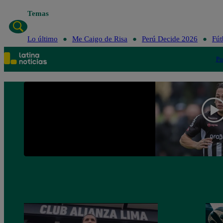
Temas
Lo último
Me C
Lo último
Me Caigo de Risa
Perú Decide 2026
Fút
Po