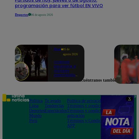
programación para ver fútbol EN VIVO
Deportes
06 de agosto 2026
Perú
05 de
agosto 2026
Ordenan
excarcelar a
militares
investigados
por muerte
Encuéntranos también en
de jóvenes
durante
operativo en
Colcabamba
Teléfono: 219
X
Política
Te ayudo
Política de privacidad
1000
Lima
Tendencias
Términos y condiciones
Av. San
Deportes
Espectáculos
Términos y condiciones
Felipe 968
Mundo
aplicación
Jesús María
Perú
Términos y Condiciones
APP