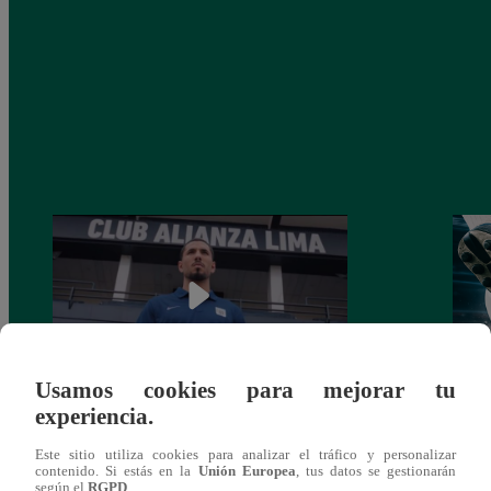
Usamos cookies para mejorar tu
experiencia.
Alianza Lima: así anunció a Sergio Peña
Parti
como nuevo fichaje para el Torneo
prog
Este sitio utiliza cookies para analizar el tráfico y personalizar
Clausura 2025
contenido. Si estás en la
Unión Europea
, tus datos se gestionarán
según el
RGPD
.