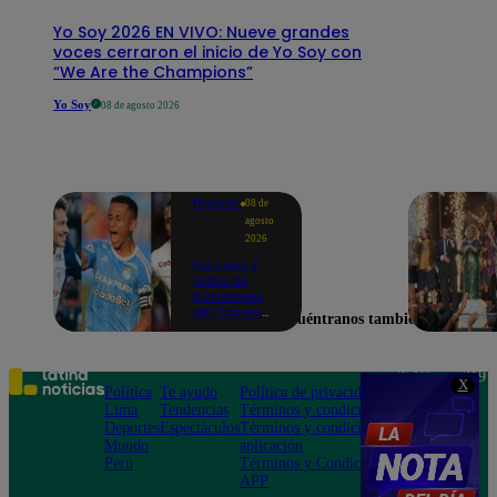
Yo Soy 2026 EN VIVO: Nueve grandes
voces cerraron el inicio de Yo Soy con
“We Are the Champions”
Yo Soy
08 de agosto 2026
Deportes
08 de
agosto
2026
Partidos y
tabla de
posiciones
del Torneo
Encuéntranos también en
Clausura EN
VIVO: así van
los equipos
en la fecha 4
Teléfono: 219
X
Política
Te ayudo
Política de privacidad
1000
Lima
Tendencias
Términos y condiciones
Av. San
Deportes
Espectáculos
Términos y condiciones
Felipe 968
Mundo
aplicación
Jesús María
Perú
Términos y Condiciones
APP