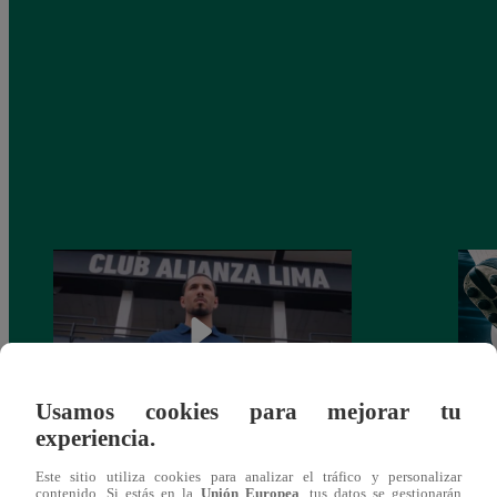
Usamos cookies para mejorar tu
experiencia.
Alianza Lima: así anunció a Sergio Peña
Parti
Este sitio utiliza cookies para analizar el tráfico y personalizar
como nuevo fichaje para el Torneo
prog
contenido. Si estás en la
Unión Europea
, tus datos se gestionarán