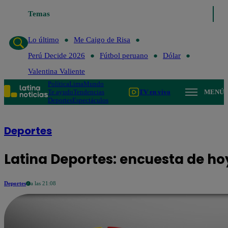
Temas
Lo último
Me Caigo de
Lo último
Me Caigo de Risa
Perú Decide 2026
Fútbol peruano
Dólar
Valentina Valiente
Política
Lima
Mundo
Te ayudo
Tendencias
TV en vivo
MENÚ
Deportes
Espectáculos
Deportes
Latina Deportes: encuesta de ho
Deportes
a las 21:08