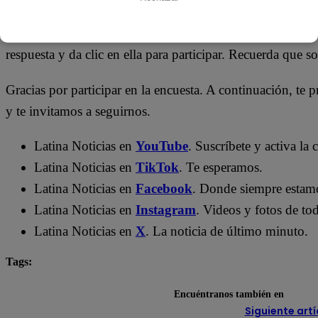
A continuación, te presentamos la encuesta de Latina Dep
respuesta y da clic en ella para participar. Recuerda que s
Gracias por participar en la encuesta. A continuación, te p
y te invitamos a seguirnos.
Latina Noticias en
YouTube
. Suscríbete y activa la
Latina Noticias en
TikTok
. Te esperamos.
Latina Noticias en
Facebook
. Donde siempre estam
Latina Noticias en
Instagram
. Videos y fotos de tod
Latina Noticias en
X
. La noticia de último minuto.
Tags:
deportes
encuesta
Lo último
Encuéntranos también en
Siguiente artí