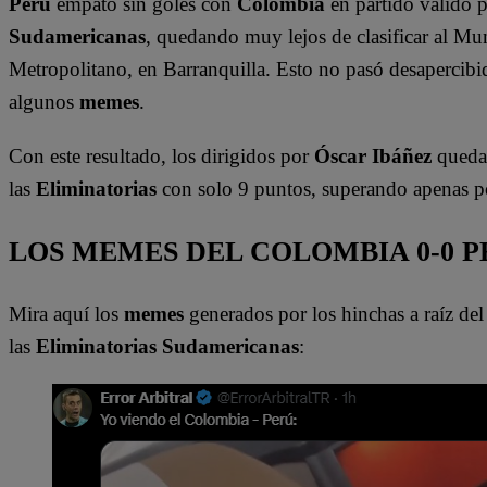
Perú
empató sin goles con
Colombia
en partido válido p
Sudamericanas
, quedando muy lejos de clasificar al Mu
Metropolitano, en Barranquilla. Esto no pasó desapercibid
algunos
memes
.
Con este resultado, los dirigidos por
Óscar Ibáñez
quedar
las
Eliminatorias
con solo 9 puntos, superando apenas po
LOS MEMES DEL COLOMBIA 0-0 P
Mira aquí los
memes
generados por los hinchas a raíz del
las
Eliminatorias Sudamericanas
: