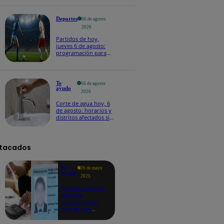
Deportes
06 de agosto
2026
Partidos de hoy,
jueves 6 de agosto:
programación para
ver fútbol EN VIVO
Te
06 de agosto
ayudo
2026
Corte de agua hoy, 6
de agosto: horarios y
distritos afectados sin
el servicio de Sedapal
tacados
Te
26 de mayo
ayudo
2025
Revisa si tienes
deudas
consultando
con tu DNI:
aquí los
detalles