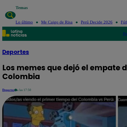
Temas
Lo último
Me Caigo de Risa
Perú Decide 2026
Fút
Po
Deportes
Los memes que dejó el empate d
Colombia
Deportes
a las 17:50