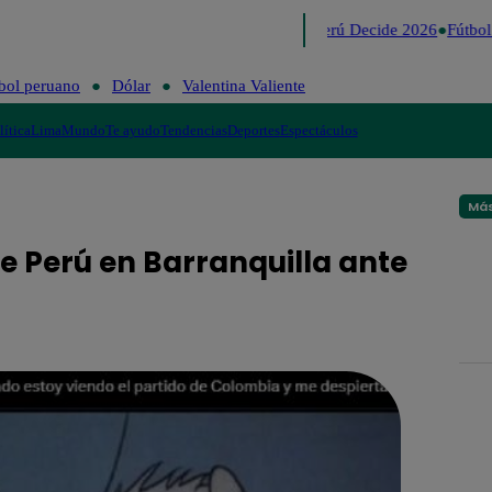
Lo último
Me Caigo de Risa
Perú Decide 2026
Fútbol pe
bol peruano
Dólar
Valentina Valiente
lítica
Lima
Mundo
Te ayudo
Tendencias
Deportes
Espectáculos
Más
e Perú en Barranquilla ante