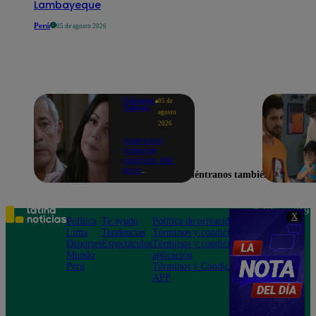
Lambayeque
Perú
05 de agosto 2026
Valentina
05 de
Valiente
agosto
2026
Valentina
Valiente
capítulo 108:
¡Don
Encuéntranos también en
Edmundo
empieza a
sospechar de
Frida tras
Teléfono: 219
X
descubrir una
Política
Te ayudo
Política de privacidad
1000
contradicción
Lima
Tendencias
Términos y condiciones
Av. San
en una
Deportes
Espectáculos
Términos y condiciones
Felipe 968
conversación!
Mundo
aplicación
Jesús María
Perú
Términos y Condiciones
APP