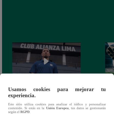
Usamos cookies para mejorar tu
Alianza Lima: así anunció a Sergio Peña
Parti
experiencia.
como nuevo fichaje para el Torneo
prog
Clausura 2025
Este sitio utiliza cookies para analizar el tráfico y personalizar
contenido. Si estás en la
Unión Europea
, tus datos se gestionarán
según el
RGPD
.