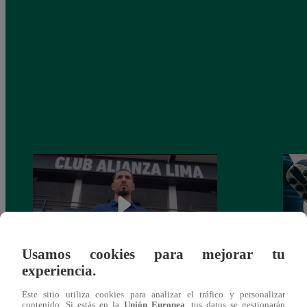
Usamos cookies para mejorar tu
experiencia.
Alianza Lima: así anunció a Sergio Peña
Parti
Este sitio utiliza cookies para analizar el tráfico y personalizar
como nuevo fichaje para el Torneo
prog
contenido. Si estás en la
Unión Europea
, tus datos se gestionarán