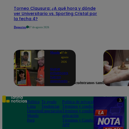
Torneo Clausura: ¿A qué hora y dónde
ver Universitario vs. Sporting Cristal por
la fecha 4?
Deportes
07 de agosto 2026
Mundo
07 de
agosto
2026
Nueve
influencers
fueron
asesinados
Encuéntranos también en
por la
guerra
interna en
el Cártel de
Teléfono: 219
X
Sinaloa
Política
Te ayudo
Política de privacidad
1000
Lima
Tendencias
Términos y condiciones
Av. San
Deportes
Espectáculos
Términos y condiciones
Felipe 968
Mundo
aplicación
Jesús María
Perú
Términos y Condiciones
APP