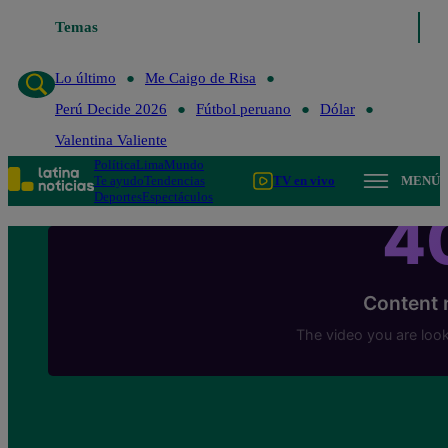
Temas
Lo último
Me Caigo de Risa
Perú Decide 20
Lo último
Me Caigo de Risa
Perú Decide 2026
Fútbol peruano
Dólar
Valentina Valiente
Política
Lima
Mundo
Te ayudo
Tendencias
TV en vivo
MENÚ
Deportes
Espectáculos