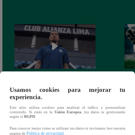
Alianza Lima: así anunció a Sergio Peña
Parti
como nuevo fichaje para el Torneo
prog
Usamos cookies para mejorar tu
Clausura 2025
experiencia.
Este sitio utiliza cookies para analizar el tráfico y personalizar
contenido. Si estás en la
Unión Europea
, tus datos se gestionarán
según el
RGPD
.
También te puede
Para conocer mejor como se utilizan tus datos te invitamos leer nuestra
Política de privacidad
pagina de
.