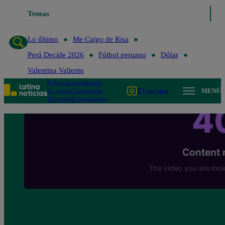
Temas
Lo último
Me Caigo de R
Lo último
Me Caigo de Risa
Perú Decide 2026
Fútbol peruano
Dólar
Valentina Valiente
Política
Lima
Mundo
Te ayudo
Tendencias
TV en vivo
MENÚ
Deportes
Espectáculos