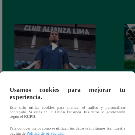
Alianza Lima: así anunció a Sergio Peña
Parti
como nuevo fichaje para el Torneo
prog
Usamos cookies para mejorar tu
Clausura 2025
experiencia.
Este sitio utiliza cookies para analizar el tráfico y personalizar
contenido. Si estás en la
Unión Europea
, tus datos se gestionarán
según el
RGPD
.
También te puede
Para conocer mejor como se utilizan tus datos te invitamos leer nuestra
Política de privacidad
pagina de
.