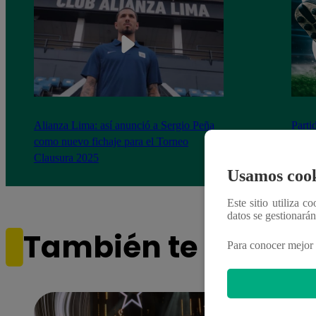
Alianza Lima: así anunció a Sergio Peña
Parti
como nuevo fichaje para el Torneo
prog
Clausura 2025
Usamos cook
Este sitio utiliza c
datos se gestionará
También te puede i
Para conocer mejor 