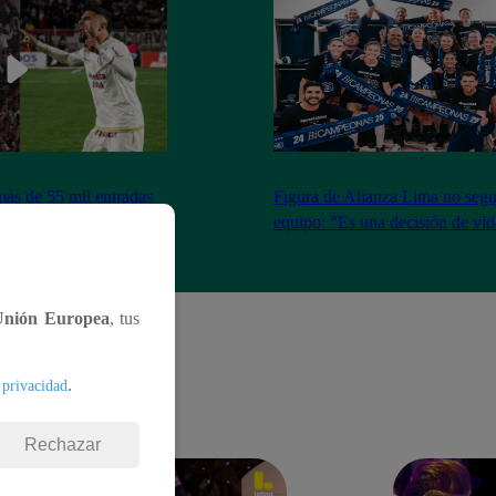
más de 55 mil entradas
Figura de Alianza Lima no segui
 para Universitario vs
equipo: “Es una decisión de vi
Unión Europea
, tus
.
 privacidad
Rechazar