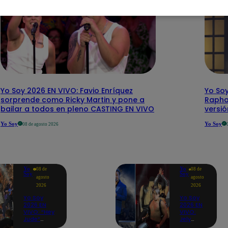
Yo Soy 2026 EN VIVO: Favio Enríquez
Yo Soy
sorprende como Ricky Martin y pone a
Rapha
bailar a todos en pleno CASTING EN VIVO
versi
Yo Soy
Yo Soy
08 de agosto 2026
Yo
Yo
08 de
08 de
Soy
Soy
agosto
agosto
2026
2026
Yo Soy
Yo Soy
2026 EN
2026 EN
VIVO: “Hey
VIVO:
Jude”
Jely
reúne a
Reátegui