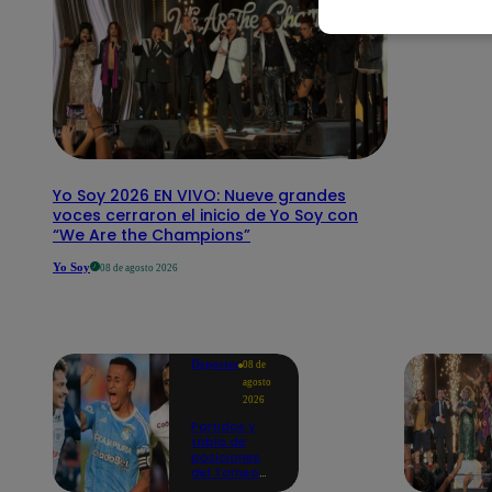
Yo Soy 2026 EN VIVO: Nueve grandes
voces cerraron el inicio de Yo Soy con
“We Are the Champions”
Yo Soy
08 de agosto 2026
Deportes
08 de
agosto
2026
Partidos y
tabla de
posiciones
del Torneo
Clausura EN