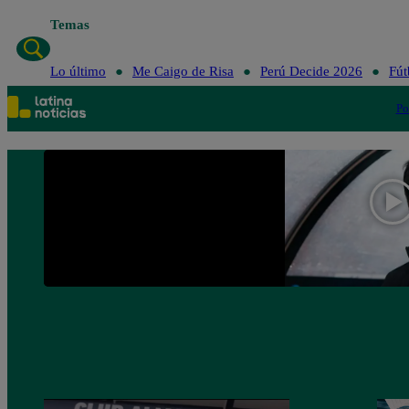
Temas
Lo último
Me Caigo de Risa
Perú Decide 2026
Fút
Po