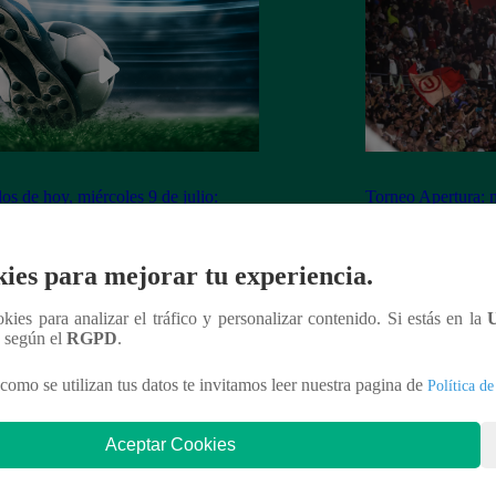
dos de hoy, miércoles 9 de julio:
Torneo Apertura: 
ramación para ver fútbol EN VIVO
ya fueron vendidas
Los Chankas
ies para mejorar tu experiencia.
ookies para analizar el tráfico y personalizar contenido. Si estás en la
n según el
RGPD
.
nteresar
como se utilizan tus datos te invitamos leer nuestra pagina de
Política de
Aceptar Cookies