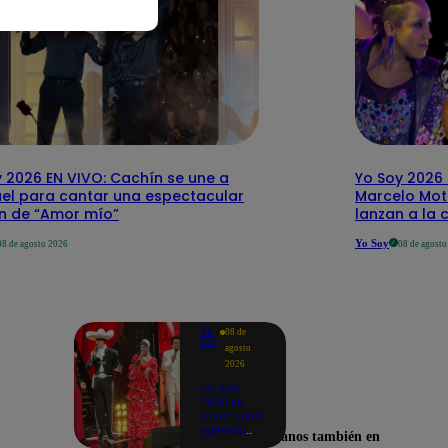
 2026 EN VIVO: Cachín se une a
Yo Soy 2026 
el para cantar una espectacular
Marcelo Mott
ón de “Amor mío”
lanzan a la 
Yo Soy
08 de agosto 2026
08 de agost
Yo
08 de
Soy
agosto
2026
Yo Soy
2026 EN
VIVO: Julio
Iglesias,
Encuéntranos también en
José José,