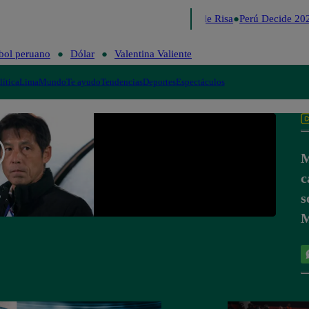
Lo último
Me Caigo de Risa
Perú Decide 202
bol peruano
Dólar
Valentina Valiente
lítica
Lima
Mundo
Te ayudo
Tendencias
Deportes
Espectáculos
M
c
s
M