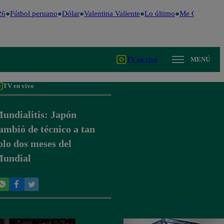
6
Fútbol peruano
Dólar
Valentina Valiente
Lo último
Me Caigo de R
TV en vivo
MENÚ
TV en vivo
undialitis: Japón
ambió de técnico a tan
olo dos meses del
undial