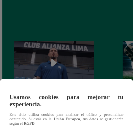
Usamos cookies para mejorar tu
Alianza Lima: así anunció a Sergio Peña
Parti
experiencia.
como nuevo fichaje para el Torneo
prog
Clausura 2025
Este sitio utiliza cookies para analizar el tráfico y personalizar
contenido. Si estás en la
Unión Europea
, tus datos se gestionarán
según el
RGPD
.