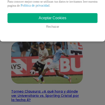
Para conocer mejor como se utilizan tus datos te invitamos leer nuestra
Política de privacidad
pagina de
.
También te puede
Aceptar Cookies
interesar
Rechazar
Torneo Clausura: ¿A qué hora y dónde
ver Universitario vs. Sporting Cristal por
la fecha 4?