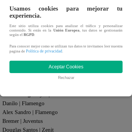
Usamos cookies para mejorar tu
experiencia.
Arqueros
Este sitio utiliza cookies para analizar el tráfico y personalizar
Alisson Becker | Liverpool
contenido. Si estás en la
Unión Europea
, tus datos se gestionarán
según el
RGPD
.
Ederson | Fenerbahce
Para conocer mejor como se utilizan tus datos te invitamos leer nuestra
Weverton | Gremio
Política de privacidad
pagina de
.
Defensores
Aceptar Cookies
Marquinhos | PSG
Rechazar
Wesley | Roma
Gabriel Magalhayes | Arsenal
Danilo | Flamengo
Alex Sandro | Flamengo
Bremer | Juventus
Douglas Santos | Zenit