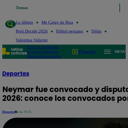
Temas
Lo último
Me Ca
Lo último
Me Caigo de Risa
Perú Decide 2026
Fútbol peruano
Dólar
Valentina Valiente
Política
Lima
Mundo
Te ayudo
Tendencias
TV en vivo
MENÚ
Deportes
Espectáculos
Deportes
Neymar fue convocado y disputar
2026: conoce los convocados por
Deportes
a las 16:32