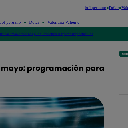
imo
Me Caigo de Risa
Perú Decide 2026
Fútbol peruano
Dólar
Valen
bol peruano
Dólar
Valentina Valiente
lítica
Lima
Mundo
Te ayudo
Tendencias
Deportes
Espectáculos
Más
de mayo: programación para