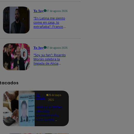
a los viernes
Yo Soy
07 de agosto 2026
"En Latina me siento
como en casa, lo
extrañaba": Franco
Cabrera emocionado
por estreno de Yo Soy
2026
Yo Soy
07 de agosto 2026
"Soy su fan": Ricardo
Morán celebra la
llegada de Alicia
Mercado a Yo Soy
2026
tacados
Te
26 de mayo
ayudo
2025
Revisa si tienes
deudas
consultando
con tu DNI:
aquí los
detalles