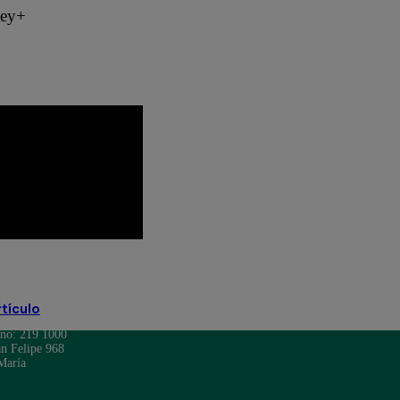
ney+
Programación TV
rtículo
ono: 219 1000
n Felipe 968
María