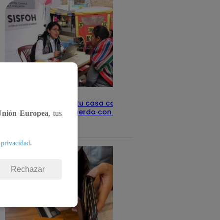
Revisa con tu DNI si tu casa califica
como pobre, de acuerdo con el Sisfoh
Unión Europea
, tus
Te ayudo
25 de mayo 2026
.
 privacidad
Rechazar