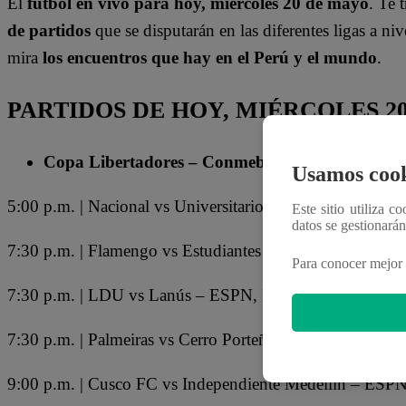
El
fútbol en vivo para hoy, miércoles 20 de mayo
. Te 
de partidos
que se disputarán en las diferentes ligas a n
mira
los encuentros que hay en el Perú y el mundo
.
PARTIDOS DE HOY, MIÉRCOLES 2
Copa Libertadores – Conmebol
Usamos cook
5:00 p.m. | Nacional vs Universitario – ESPN 7, Disney
Este sitio utiliza c
datos se gestionará
7:30 p.m. | Flamengo vs Estudiantes – ESPN, Disney+
Para conocer mejor 
7:30 p.m. | LDU vs Lanús – ESPN, Disney+
7:30 p.m. | Palmeiras vs Cerro Porteño – ESPN 2, Disne
9:00 p.m. | Cusco FC vs Independiente Medellín – ESPN