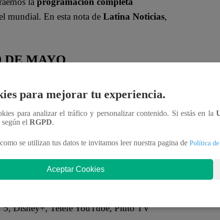
traemos la
programación completa
ivel mundial. En esta nota de
Latina Noticias
,
0 DE MAYO
ies para mejorar tu experiencia.
+
ookies para analizar el tráfico y personalizar contenido. Si estás en la
n según el
RGPD
.
como se utilizan tus datos te invitamos leer nuestra pagina de
Política de
Aceptar Cookies
y+
 5, Disney+, Telefé YouTube, Pluto TV