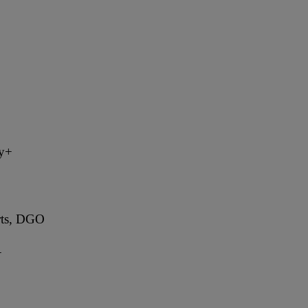
ey+
rts, DGO
+