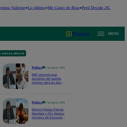
tina Valiente
Lo último
Me Caigo de Risa
Perú Decide 2026
Fútbol 
TV en vivo
MENÚ
 vistos ahora
Política
07 de agosto 2026
MEF anuncia que
aumento del sueldo
mínimo será en dos
etapas: "El primero,
posiblemente, de S/
100 y el otro de S/ 70"
Política
07 de agosto 2026
Menos Fiestas Patrias,
Navidad y Año Nuevo:
ministro de Economía
anuncia que se
moverán los feriados