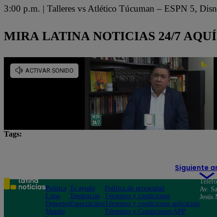
3:00 p.m. | Talleres vs Atlético Túcuman – ESPN 5, Dis
MIRA LATINA NOTICIAS 24/7 AQUÍ
Tags:
Fútbol en vivo
Lo último
Partidos de hoy
Siguiente a
Teléf
Política
Te ayudo
Política de privacidad
Av. Sa
Lima
Tendencias
Términos y condiciones
Jesús 
Deportes
Espectáculos
Términos y condiciones aplicación
Mundo
Términos y Condiciones APP