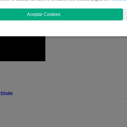
S AQUÍ
Aceptar Cookies
el Perú
Keiko Fujimori
Lo último
rcos
rtículo