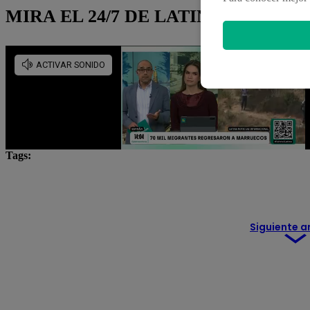
MIRA EL 24/7 DE LATINA NOTICIA
Tags:
elecciones 2026
José Domingo Pérez
Juntos por 
PERÚ DECIDE 2026
Roberto Sánchez
San Ma
Siguiente a