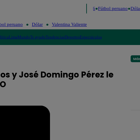
Lo último
Me Caigo de Risa
Perú Decide 2026
Fútbol peruano
Dólar
bol peruano
Dólar
Valentina Valiente
lítica
Lima
Mundo
Te ayudo
Tendencias
Deportes
Espectáculos
Más
os y José Domingo Pérez le
EO