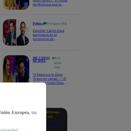
dicen tango?": El chiste
de Machuca que la
hizo reaccionar así en
Me caigo de risa
Política
06 de agosto 2026
Canciller Carlos Espá
participirá en la
ceremonia de
posesión presidencial
de Abelardo de la
Espriella en Colombia
ME CAIGO
06 de
DE RISA
agosto
2026
"A Machuca le dicen
'Árbol sin ramas'...": El
chiste de Yiddá Eslava
que hizo explotar de
risa a todos
tacados
Unión Europea
, tus
Te
26 de mayo
ayudo
2025
Revisa si tienes
deudas
.
 privacidad