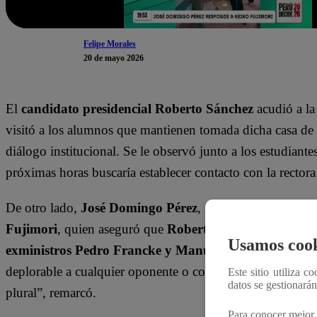
Felipe Morales
20 de mayo 2026
El
candidato presidencial Roberto Sánchez
acudió a l
visitó a los alumnos que mantienen tomada dicha casa de 
diálogo institucional. Se le observó junto a los estudiantes
próximas horas buscaría establecer contacto con la rector
De otro lado,
José Domingo Pérez
, integrante del equip
Fujimori
, quien aseguró que
Roberto Sánchez está imit
Usamos cook
exministros Pedro Francke y Manuel Rodríguez Cua
deplorable a cualquier oponente o contendor que tenga, e
Este sitio utiliza c
datos se gestionará
plural”, remarcó.
Para conocer mejor 