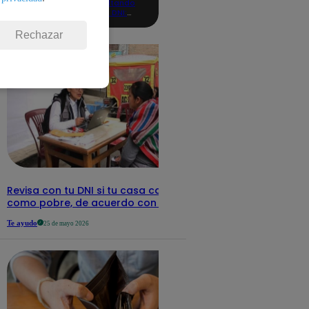
consultando
con tu DNI:
aquí los
detalles
Rechazar
Revisa con tu DNI si tu casa califica
como pobre, de acuerdo con el Sisfoh
Te ayudo
25 de mayo 2026