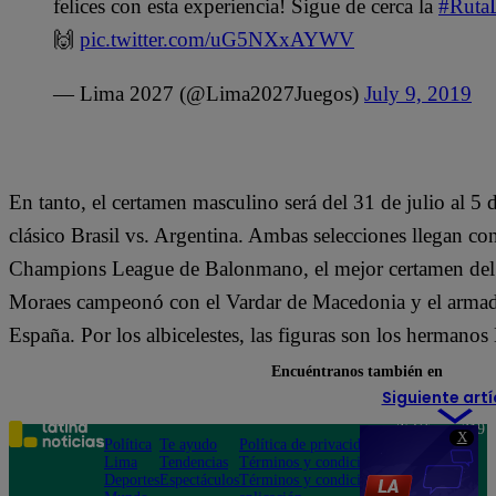
felices con esta experiencia! Sigue de cerca la
#Ruta
🙌
pic.twitter.com/uG5NXxAYWV
— Lima 2027 (@Lima2027Juegos)
July 9, 2019
En tanto, el certamen masculino será del 31 de julio al 5 d
clásico Brasil vs. Argentina. Ambas selecciones llegan con
Champions League de Balonmano, el mejor certamen del 
Moraes campeonó con el Vardar de Macedonia y el armado
España. Por los albicelestes, las figuras son los hermano
Encuéntranos también en
Siguiente artí
Teléfono: 219
X
Política
Te ayudo
Política de privacidad
1000
Lima
Tendencias
Términos y condiciones
Av. San
Deportes
Espectáculos
Términos y condiciones
Felipe 968