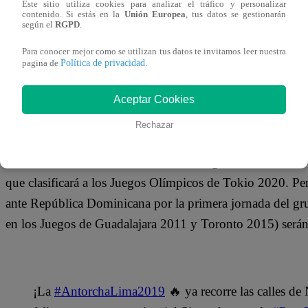
Este sitio utiliza cookies para analizar el tráfico y personalizar
contenido. Si estás en la
Unión Europea
, tus datos se gestionarán
según el
RGPD
.
El 24 de julio, el primer deporte colectivo que entrará en
Balonmano. Los mejores jugadores de América -varios de 
Para conocer mejor como se utilizan tus datos te invitamos leer nuestra
Política de privacidad
pagina de
.
Polideportivo 1 de la VIDENA, por subir a lo más alto de
entradas para la etapa final.
Aceptar Cookies
Rechazar
Dos días antes de la Ceremonia de Inauguración de Lima 2
que clasificará a los Juegos Olímpicos de Tokio 2020. Perú
ante República Dominicana por la primera jornada del grup
en los Juegos de Guadalajara 2011 y Toronto 2015) serán e
¡La
#AntorchaLima2019
🔥 ya recorre las calles de