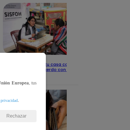
Revisa con tu DNI si tu casa califica
como pobre, de acuerdo con el Sisfoh
Te ayudo
25 de mayo 2026
Unión Europea
, tus
.
 privacidad
Rechazar