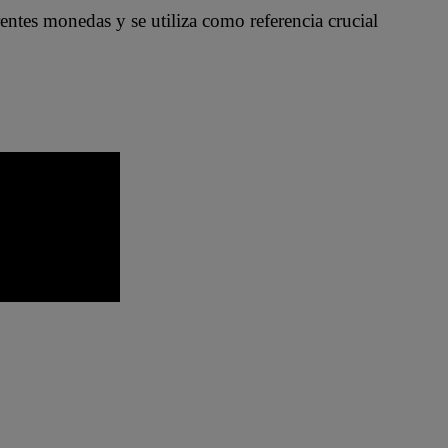
entes monedas y se utiliza como referencia crucial
o
Precio del dólar
Tipo de cambio de hoy