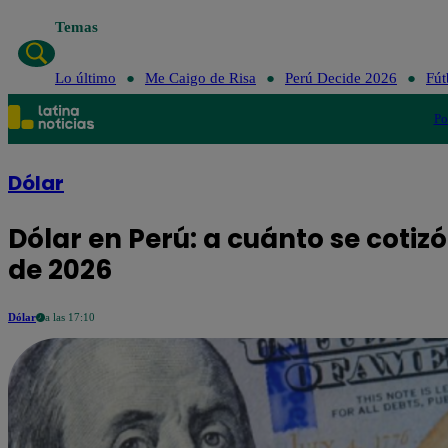
Temas
Lo último
Me Ca
Lo último
Me Caigo de Risa
Perú Decide 2026
Fút
Po
Dólar
Dólar en Perú: a cuánto se cotizó
de 2026
Dólar
a las 17:10