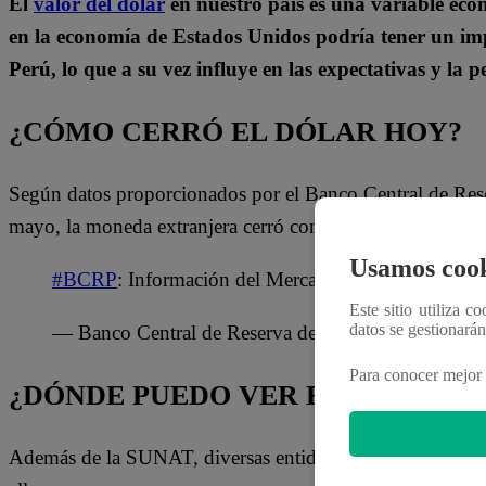
El
valor del dólar
en nuestro país es una variable ec
en la economía de Estados Unidos podría tener un imp
Perú, lo que a su vez influye en las expectativas y la p
¿CÓMO CERRÓ EL DÓLAR HOY?
Según datos proporcionados por el Banco Central de Res
mayo, la moneda extranjera cerró con una cotización de 
Usamos cook
#BCRP
: Información del Mercado Cambiario a las 
Este sitio utiliza c
datos se gestionará
— Banco Central de Reserva del Perú – BCRP (@bc
Para conocer mejor 
¿DÓNDE PUEDO VER EL PRECIO 
Además de la SUNAT, diversas entidades en Perú proporci