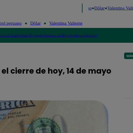
igo de Risa
Perú Decide 2026
Fútbol peruano
Dólar
Valentina Valie
bol peruano
Dólar
Valentina Valiente
lítica
Lima
Mundo
Te ayudo
Tendencias
Deportes
Espectáculos
Más
 el cierre de hoy, 14 de mayo