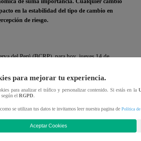
onómica de suma importancia. Cualquier cambio
acto en la estabilidad del tipo de cambio en
ercepción de riesgo.
erva del Perú (BCRP), para hoy, jueves 14 de
S/3.424.
ies para mejorar tu experiencia.
13:30 horas
pic.twitter.com/ceuHLRVTAR
ookies para analizar el tráfico y personalizar contenido. Si estás en la
n según el
RGPD
.
rpoficial)
May 14, 2026
como se utilizan tus datos te invitamos leer nuestra pagina de
Política de
DEL DÓLAR EN PERÚ?
Aceptar Cookies
onan información sobre el precio del dólar, entre