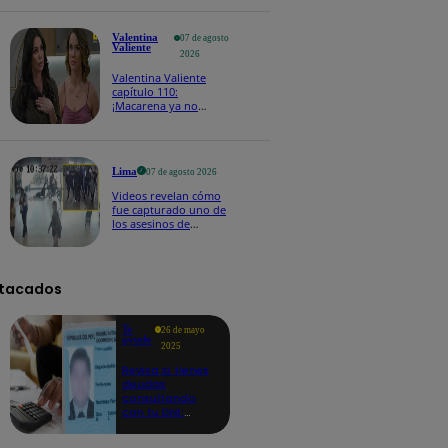
Edmundo!
Valentina
07 de agosto
Valiente
2026
Valentina Valiente
capítulo 110:
¡Macarena ya no
quiere involucrarse en
la extorsión contra
Frida y Rodrigo!
Lima
07 de agosto 2026
Videos revelan cómo
fue capturado uno de
los asesinos de
cambista en el
Mercado Central
tacados
Te
26 de mayo
ayudo
2025
Revisa si tienes
deudas
consultando
con tu DNI:
aquí los
detalles