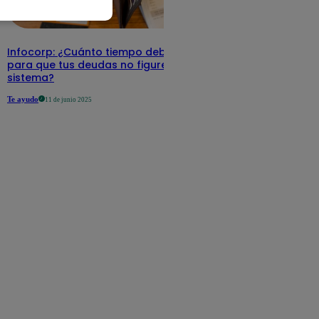
Infocorp: ¿Cuánto tiempo debe pasar
para que tus deudas no figuren en su
sistema?
Te ayudo
11 de junio 2025