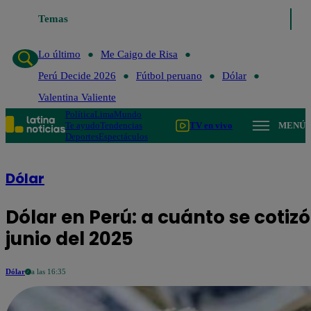
Temas
Lo último
Me Caigo de Risa
Perú D
Lo último
Me Caigo de Risa
Perú Decide 2026
Fútbol peruano
Dólar
Valentina Valiente
Política
Lima
Mundo
Te ayudo
Tendencias
TV en vivo
MENÚ
Deportes
Espectáculos
Dólar
Dólar en Perú: a cuánto se cotizó 
junio del 2025
Dólar
a las 16:35