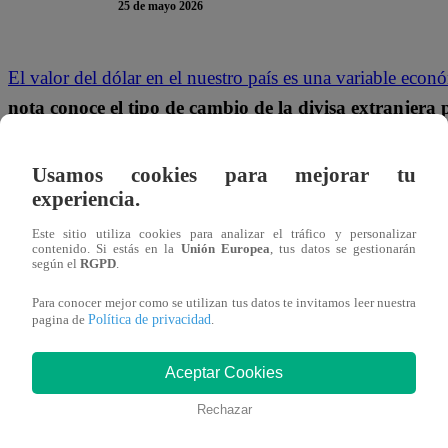
25 de mayo 2026
El valor del dólar en el nuestro país es una variable ec
nota conoce el tipo de cambio de la divisa extranjer
variación en la economía estadounidense puede tener u
cambio en Perú, la expectativa y la percepción de ries
Usamos cookies para mejorar tu
experiencia.
¿CUÁL ES EL PRECIO DEL DÓLAR 
Este sitio utiliza cookies para analizar el tráfico y personalizar
contenido. Si estás en la
Unión Europea
, tus datos se gestionarán
según el
RGPD
.
Según la Superintendencia Nacional de Aduanas y de Admin
Para conocer mejor como se utilizan tus datos te invitamos leer nuestra
cotizó para hoy, domingo 24 de mayo, en
S/3.413
la co
Política de privacidad
pagina de
.
DÓLAR EN PERÚ: ¿CUÁL ES LA 
Aceptar Cookies
Y VENTA?
Rechazar