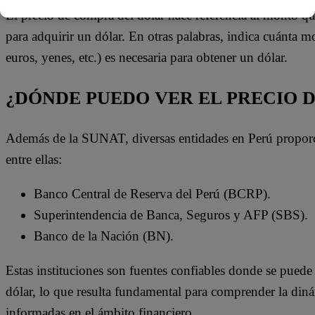
El precio de compra del dólar hace referencia al monto q
para adquirir un dólar. En otras palabras, indica cuánta m
euros, yenes, etc.) es necesaria para obtener un dólar.
¿DÓNDE PUEDO VER EL PRECIO 
Además de la SUNAT, diversas entidades en Perú proporci
entre ellas:
Banco Central de Reserva del Perú (BCRP).
Superintendencia de Banca, Seguros y AFP (SBS).
Banco de la Nación (BN).
Estas instituciones son fuentes confiables donde se puede 
dólar, lo que resulta fundamental para comprender la din
informadas en el ámbito financiero.