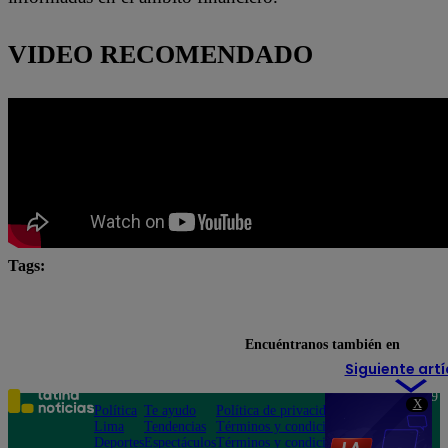
VIDEO RECOMENDADO
Tags:
COMPRA DÓLAR
costo dólar
cuánto está el d
lo úlitmo
Lo último
Encuéntranos también en
Siguiente artí
Teléfono: 219
X
Política
Te ayudo
Política de privacidad
1000
Lima
Tendencias
Términos y condiciones
Av. San
Deportes
Espectáculos
Términos y condiciones
Felipe 968