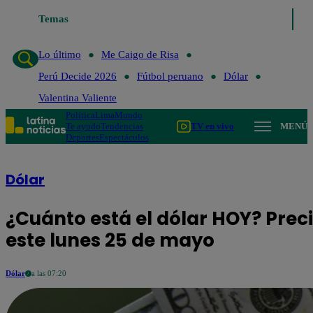
Temas
Lo último
Me Caigo de Risa
Perú Decide 2026
Lo último
Me Caigo de Risa
Perú Decide 2026
Fútbol peruano
Dólar
Valentina Valiente
Política
Lima
Mundo
Te ayudo
Tendencias
TV en vivo
MENÚ
Deportes
Espectáculos
Dólar
¿Cuánto está el dólar HOY? Prec
este lunes 25 de mayo
Dólar
a las 07:20