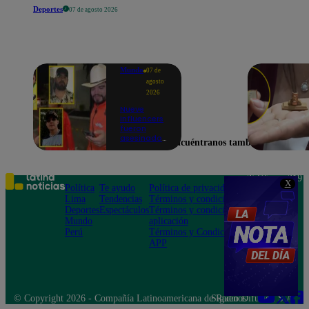
Deportes
07 de agosto 2026
Mundo
07 de
agosto
2026
Nueve
influencers
fueron
asesinados
Encuéntranos también en
por la
guerra
interna en
el Cártel de
Teléfono: 219
X
Sinaloa
Política
Te ayudo
Política de privacidad
1000
Lima
Tendencias
Términos y condiciones
Av. San
Deportes
Espectáculos
Términos y condiciones
Felipe 968
Mundo
aplicación
Jesús María
Perú
Términos y Condiciones
APP
© Copyright 2026 - Compañía Latinoamericana de Radio Difusión S.A.
Síguenos