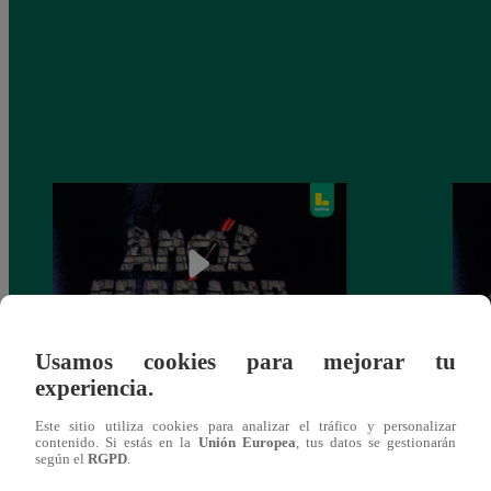
Usamos cookies para mejorar tu
experiencia.
Amor Serrano, Miércoles 10 de
Amor 
septiembre – ver capítulo 62 completo
ver c
Este sitio utiliza cookies para analizar el tráfico y personalizar
contenido. Si estás en la
Unión Europea
, tus datos se gestionarán
según el
RGPD
.