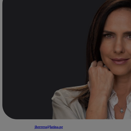
jherrera@latina.pe