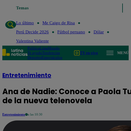
Temas
Lo último
Me Caigo de 
Lo último
Me Caigo de Risa
Perú Decide 2026
Fútbol peruano
Dólar
Valentina Valiente
Política
Lima
Mundo
Te ayudo
Tendencias
TV en vivo
MENÚ
Deportes
Espectáculos
Entretenimiento
Ana de Nadie: Conoce a Paola Tur
de la nueva telenovela
Entretenimiento
a las 10:30