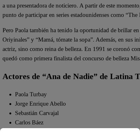
a una presentadora de noticiero. A partir de este momento, la
punto de participar en series estadounidenses como “The 
Pero Paola también ha tenido la oportunidad de brillar e
Oriyinales” y “Mamá, tómate la sopa”. Además, en sus in
actriz, sino como reina de belleza. En 1991 se coronó c
quedó como primera finalista del concurso de belleza Mis
Actores de “Ana de Nadie” de Latina T
Paola Turbay
Jorge Enrique Abello
Sebastián Carvajal
Carlos Báez
Adriana Arango