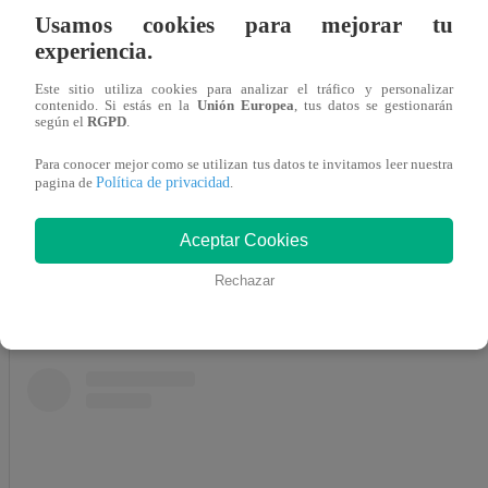
Adriana Romero
Usamos cookies para mejorar tu
Ilenia Antonini
experiencia.
Lucho Velasco
Este sitio utiliza cookies para analizar el tráfico y personalizar
Andrés Toro
contenido. Si estás en la
Unión Europea
, tus datos se gestionarán
según el
RGPD
.
Camila Zárate
Laura Hernández
Para conocer mejor como se utilizan tus datos te invitamos leer nuestra
Política de privacidad
pagina de
.
Mira AQUÍ el tráiler de “Ana de Nadie”
Aceptar Cookies
Rechazar