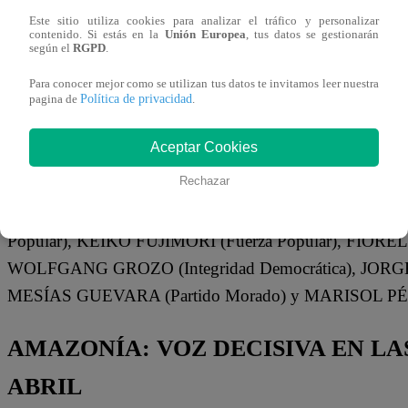
Este sitio utiliza cookies para analizar el tráfico y personalizar
tecnología e inteligencia, el impulso a cadenas productiv
contenido. Si estás en la
Unión Europea
, tus datos se gestionarán
según el
RGPD
.
acuicultura, el cierre de brechas en conectividad y energía
formalización e inversión. Los resúmenes de cada interve
Para conocer mejor como se utilizan tus datos te invitamos leer nuestra
Política de privacidad
pagina de
.
CANDIDATOS EXPOSITORES
Aceptar Cookies
Rechazar
Los candidatos presidenciales que expusieron sus propues
partido, fueron: ALFONSO LÓPEZ CHAU (Ahora Na
Popular), KEIKO FUJIMORI (Fuerza Popular), FIOREL
WOLFGANG GROZO (Integridad Democrática), JORGE N
MESÍAS GUEVARA (Partido Morado) y MARISOL PÉRE
AMAZONÍA: VOZ DECISIVA EN LA
ABRIL