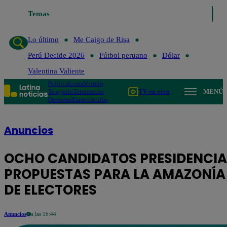
Temas
Lo último
Me Caigo d
Lo último
Me Caigo de Risa
Perú Decide 2026
Fútbol peruano
Dólar
Valentina Valiente
Política
Lima
Mundo
Te ayudo
Tendencias
TV en vivo
MENÚ
Deportes
Espectáculos
Anuncios
OCHO CANDIDATOS PRESIDENCIA
PROPUESTAS PARA LA AMAZONÍA 
DE ELECTORES
Anuncios
a las 16:44