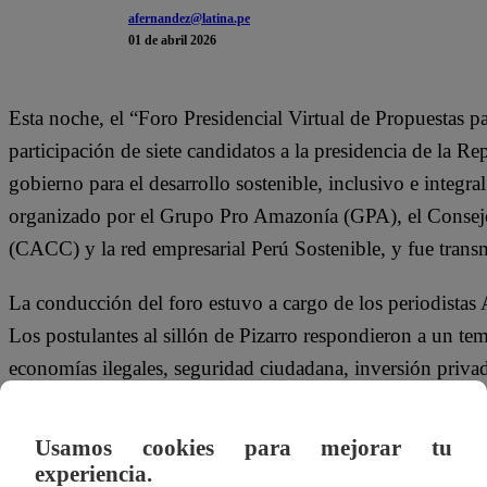
afernandez@latina.pe
01 de abril 2026
Esta noche, el “Foro Presidencial Virtual de Propuestas 
participación de siete candidatos a la presidencia de la R
gobierno para el desarrollo sostenible, inclusivo e integr
organizado por el Grupo Pro Amazonía (GPA), el Conse
(CACC) y la red empresarial Perú Sostenible, y fue transmi
La conducción del foro estuvo a cargo de los periodistas
Los postulantes al sillón de Pizarro respondieron a un tema
economías ilegales, seguridad ciudadana, inversión priva
mercados y economía circular, conectividad, ordenamiento
27037.
Usamos cookies para mejorar tu
experiencia.
Entre los temas de mayor convergencia figuraron la lucha