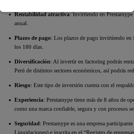
Rentabilidad atractiva
: Invirtiendo en Prestamype
anual.
Plazos de pago
: Los plazos de pago invirtiendo en
los 180 días.
Diversificación
: Al invertir en factoring podrás ren
Perú de distintos sectores económicos, así podrás redu
Riesgo
: Este tipo de inversión cuenta con el respal
Experiencia
: Prestamype tiene más de 8 años de op
como una marca confiable, segura y con procesos senc
Seguridad
: Prestamype es una empresa participant
Liquidaciones) e inscrita en el “Registro de empres