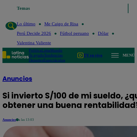
Temas
Lo último
Me Caigo de Risa
Perú De
Lo último
Me Caigo de Risa
Perú Decide 2026
Fútbol peruano
Dólar
Valentina Valiente
Política
Lima
Mundo
Te ayudo
Tendencias
TV en vivo
MENÚ
Deportes
Espectáculos
Anuncios
Si invierto S/100 de mi sueldo, 
obtener una buena rentabilidad
Anuncios
a las 13:03