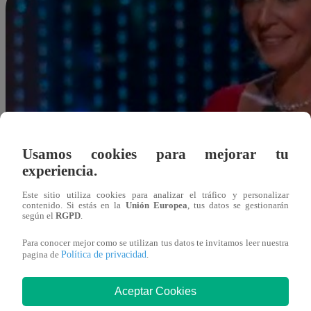
Usamos cookies para mejorar tu
experiencia.
Este sitio utiliza cookies para analizar el tráfico y personalizar
contenido. Si estás en la
Unión Europea
, tus datos se gestionarán
según el
RGPD
.
Para conocer mejor como se utilizan tus datos te invitamos leer nuestra
Política de privacidad
pagina de
.
Aceptar Cookies
Redacción Latina