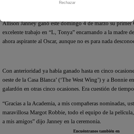
04 de marzo 2018
Rechazar
Allison Janney ganó este domingo 4 de marzo su primer O
excelente trabajo en “L, Tonya” encarnando a la madre de
ahora aspirante al Oscar, aunque no es para nada descono
Con anterioridad ya había ganado hasta en cinco ocasione
oeste de la Casa Blanca’ (‘The West Wing’) y a Bonnie 
galardón en otras cinco ocasiones. Era cuestión de tiempo
“Gracias a la Academia, a mis compañeras nominadas, uste
maravillosa Margot Robbie, todo el equipo de la película, 
a mis amigos” dijo Janney en la ceremonia.
Encuéntranos también en