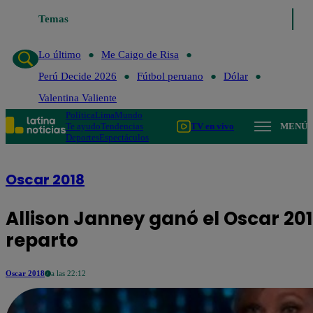
Temas
Lo último
Me Caigo de Risa
Perú Decide 2026
Fú
Lo último
Me Caigo de Risa
Perú Decide 2026
Fútbol peruano
Dólar
Valentina Valiente
Política
Lima
Mundo
Te ayudo
Tendencias
TV en vivo
MENÚ
Deportes
Espectáculos
Oscar 2018
Allison Janney ganó el Oscar 20
reparto
Oscar 2018
a las 22:12