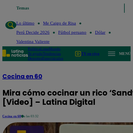
Lo último
Temas
Me Caigo de Risa
Perú Decide 2026
Fútbol perua
Lo último
Me Caigo de Risa
Perú Decide 2026
Fútbol peruano
Dólar
Valentina Valiente
Política
Lima
Mundo
Te ayudo
Tendencias
TV en vivo
MENÚ
Deportes
Espectáculos
Cocina en 60
Mira cómo cocinar un rico ‘Sand
[Video] – Latina Digital
Cocina en 60
a las 03:32