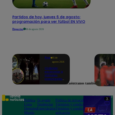
Partidos de hoy, jueves 6 de agosto:
programación para ver fútbol EN VIVO
Deportes
06 de agosto 2026
Perú
05 de
agosto 2026
Ordenan
excarcelar a
militares
investigados
por muerte
Encuéntranos también en
de jóvenes
durante
operativo en
Colcabamba
Teléfono: 219
X
Política
Te ayudo
Política de privacidad
1000
Lima
Tendencias
Términos y condiciones
Av. San
Deportes
Espectáculos
Términos y condiciones
Felipe 968
Mundo
aplicación
Jesús María