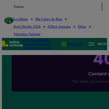
Temas
Lo último
Me Caigo de 
Lo último
Me Caigo de Risa
Perú Decide 2026
Fútbol peruano
Dólar
Valentina Valiente
Política
Lima
Mundo
Te ayudo
Tendencias
TV en vivo
MENÚ
Deportes
Espectáculos