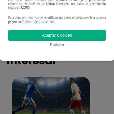
Este sitio utiliza cookies para analizar el tráfico y personalizar
Amy Gutierrez pasó un divertido
Carlo
contenido. Si estás en la
Unión Europea
, tus datos se gestionarán
momento en el programa
Brivi
según el
RGPD
.
Casa
Para conocer mejor como se utilizan tus datos te invitamos leer nuestra
Política de privacidad
pagina de
.
Aceptar Cookies
También te puede
Rechazar
interesar