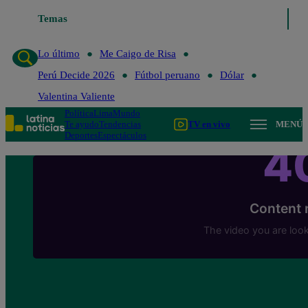
Lo último
Temas
Me Caigo de Risa
Perú Decide 2026
Fútbol peruano
Lo último
Me Caigo de Risa
Perú Decide 2026
Fútbol peruano
Dólar
Valentina Valiente
Política
Lima
Mundo
Te ayudo
Tendencias
TV en vivo
MENÚ
Deportes
Espectáculos