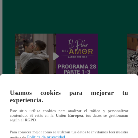
El poder del amor – Domingo 12 de
El po
Usamos cookies para mejorar tu
septiembre del 2021 (1/3)
septi
experiencia.
Este sitio utiliza cookies para analizar el tráfico y personalizar
contenido. Si estás en la
Unión Europea
, tus datos se gestionarán
según el
RGPD
.
También te puede
Para conocer mejor como se utilizan tus datos te invitamos leer nuestra
Política de privacidad
pagina de
.