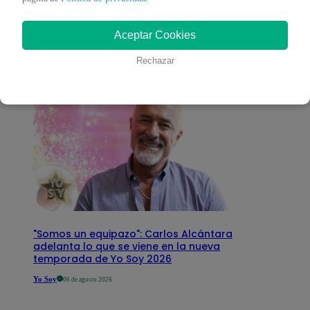
interesar
Aceptar Cookies
Rechazar
"Somos un equipazo": Carlos Alcántara
adelanta lo que se viene en la nueva
temporada de Yo Soy 2026
Yo Soy
06 de agosto 2026