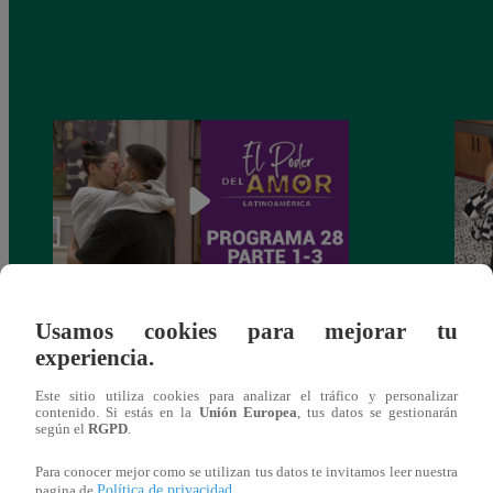
El poder del amor – Domingo 12 de
El po
Usamos cookies para mejorar tu
septiembre del 2021 (1/3)
septi
experiencia.
Este sitio utiliza cookies para analizar el tráfico y personalizar
contenido. Si estás en la
Unión Europea
, tus datos se gestionarán
según el
RGPD
.
También te puede
Para conocer mejor como se utilizan tus datos te invitamos leer nuestra
Política de privacidad
pagina de
.