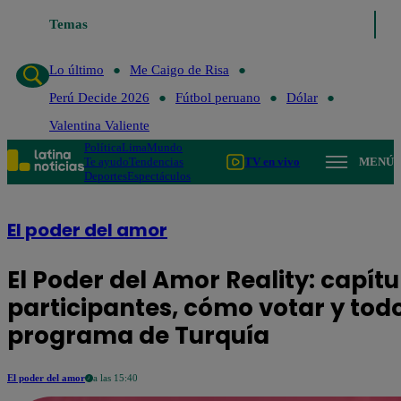
Temas
Lo último
Me Caigo de Risa
Pe
Lo último
Me Caigo de Risa
Perú Decide 2026
Fútbol peruano
Dólar
Valentina Valiente
Política
Lima
Mundo
Te ayudo
Tendencias
TV en vivo
MENÚ
Deportes
Espectáculos
El poder del amor
El Poder del Amor Reality: capít
participantes, cómo votar y todo
programa de Turquía
El poder del amor
a las 15:40