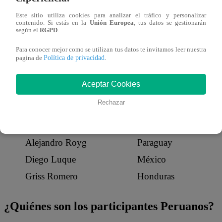
PARTICIPANTE
PAÍS
Este sitio utiliza cookies para analizar el tráfico y personalizar
Austin Palao
✅
Perú
contenido. Si estás en la
Unión Europea
, tus datos se gestionarán
según el
RGPD
.
Don Day
Ecuador
Para conocer mejor como se utilizan tus datos te invitamos leer nuestra
Sebastián Tamayo Avendaño
Colombia
Política de privacidad
pagina de
.
Andrés Salvatierra J.
Bolivia
Aceptar Cookies
Renier Izquierdo
Estados Unidos
Rechazar
Miguel Melfi
Panamá
Jorge Alejandro
Puerto Rico
Alejandro Royg
Paraguay
Diego Luque
México
Griss Romero
Honduras
¿Quiénes son los participantes Peruanos?