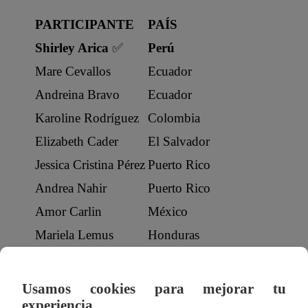
PARTICIPANTE
PAÍS
Shirley Arica
✅
Perú
Mare Cevallos
Ecuador
Andreina Bravo
Ecuador
Karoline Rodríguez
Colombia
Elizabeth Cader
El Salvador
Jessica Cristina Pérez
Puerto Rico
Andrea Nahir
Puerto Rico
Amor Carlin
México
Mariela Lemus
Honduras
Participantes hombres de El Poder del Am
Usamos cookies para mejorar tu
experiencia.