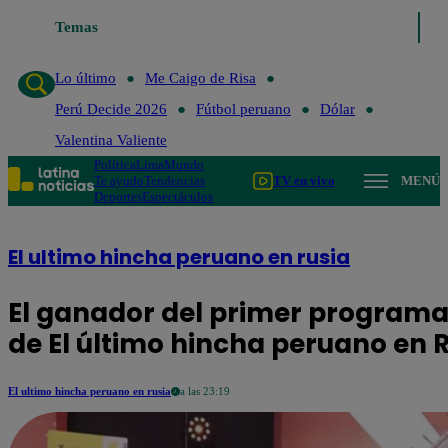
Temas
Lo último
Me Caigo de Ri
Lo último
Me Caigo de Risa
Perú Decide 2026
Fútbol peruano
Dólar
Valentina Valiente
Política
Lima
Mundo
Te ayudo
Tendencias
TV en vivo
MENÚ
Deportes
Espectáculos
El ultimo hincha peruano en rusia
El ganador del primer programa 
de El último hincha peruano en 
El ultimo hincha peruano en rusia
a las 23:19