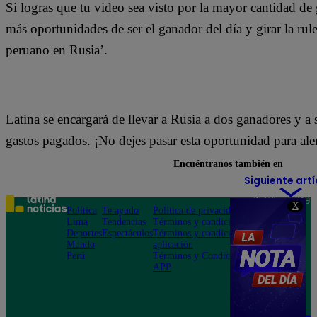
Si logras que tu video sea visto por la mayor cantidad de
más oportunidades de ser el ganador del día y girar la rul
peruano en Rusia’.
Latina se encargará de llevar a Rusia a dos ganadores y a
gastos pagados. ¡No dejes pasar esta oportunidad para ale
Encuéntranos también en
Siguiente artí
Teléfono: 219
X
Política
Te ayudo
Política de privacidad
1000
Lima
Tendencias
Términos y condiciones
Av. San
Deportes
Espectáculos
Términos y condiciones
Felipe 968
Mundo
aplicación
Jesús María
Perú
Términos y Condiciones
APP