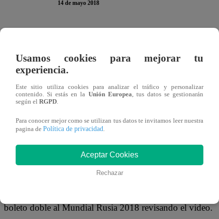
14 de mayo 2018
Luego de que desfilaran por el set de ‘El último hincha pe
en los ganadores del gran premio que otorga el programa,
Usamos cookies para mejorar tu
experiencia.
Este sitio utiliza cookies para analizar el tráfico y personalizar
contenido. Si estás en la
Unión Europea
, tus datos se gestionarán
Se trató del pequeño Aarón, quien luego de realizar una d
según el
RGPD
.
Flores’, logró la mayor cantidad de visualizaciones en la
Para conocer mejor como se utilizan tus datos te invitamos leer nuestra
Política de privacidad
presentación.
pagina de
.
Aceptar Cookies
Rechazar
De esta forma, contando con la compañía de los conducto
tentó la suerte al hacer girar la ruleta de ‘El último hinch
boleto doble al Mundial Rusia 2018 revisando el video.