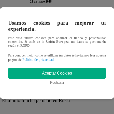
21 de mayo 2018
Directamente de la Sociedad de Beneficencia de Lima – Ho
Usamos cookies para mejorar tu
hincha peruano en Rusia’ debidamente ataviada con su tr
experiencia.
que es una eximia bailarina.
Este sitio utiliza cookies para analizar el tráfico y personalizar
contenido. Si estás en la
Unión Europea
, tus datos se gestionarán
según el
RGPD
.
Para conocer mejor como se utilizan tus datos te invitamos leer nuestra
Luego de contarnos que tiene un novio y que lleva doce a
Política de privacidad
pagina de
.
conocido mambo, llevándose los aplausos de todos los pre
Aceptar Cookies
público a su performance revisando el video.
Rechazar
El último hincha peruano en Rusia