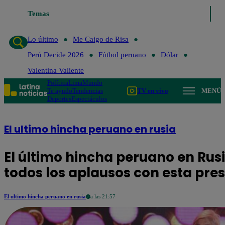
Temas
Lo último
Me Caigo de Risa
Perú D
Lo último
Me Caigo de Risa
Perú Decide 2026
Fútbol peruano
Dólar
Valentina Valiente
Política
Lima
Mundo
Te ayudo
Tendencias
TV en vivo
MENÚ
Deportes
Espectáculos
El ultimo hincha peruano en rusia
El último hincha peruano en Rusia
todos los aplausos con esta pre
El ultimo hincha peruano en rusia
a las 21:57