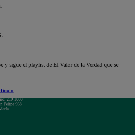
.
S.
y sigue el playlist de El Valor de la Verdad que se
rtículo
ono: 219 1000
n Felipe 968
María