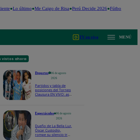
iente
Lo último
Me Caigo de Risa
Perú Decide 2026
Fútbol peruano
TV en vivo
MENÚ
 vistos ahora
Deportes
06 de agosto
2026
Partidos y tabla de
posiciones del Torneo
Clausura EN VIVO: así
van los equipos en la
fecha 4
Espectáculos
06 de agosto
2026
Dueño de La Bella Luz,
Óscar Custodio,
rompe su silencio tras
denuncia de acoso de