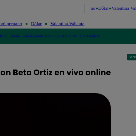
Caigo de Risa
Perú Decide 2026
Fútbol peruano
Dólar
Valentina Val
bol peruano
Dólar
Valentina Valiente
lítica
Lima
Mundo
Te ayudo
Tendencias
Deportes
Espectáculos
Más
on Beto Ortiz en vivo online