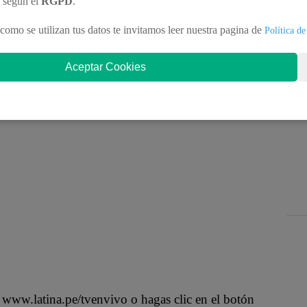
e Beto Ortiz.
n según el
RGPD
.
como se utilizan tus datos te invitamos leer nuestra pagina de
Política de
Aceptar Cookies
e Latina, pero también puedes ver la TV por
 es muy hábil con las nuevas tecnologías. Por eso,
utar de nuestra señal en vivo desde cualquier
s www.latina.pe/tvenvivo o hagas clic en el botón