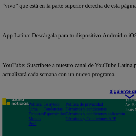
“vivo” que está en la parte superior derecha de esta página
App Latina: Descárgala para tu dispositivo Android o iO
YouTube: Suscríbete a nuestro canal de YouTube Latina.pe 
actualizará cada semana con un nuevo programa.
Siguiente a
Teléf
Política
Te ayudo
Política de privacidad
Av. Sa
Lima
Tendencias
Términos y condiciones
Jesús 
Deportes
Espectáculos
Términos y condiciones aplicación
Mundo
Términos y Condiciones APP
Perú