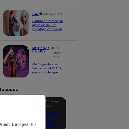
Naldy Saldaña
Lima
06 de agosto 2026
Captan en cámara la
agresión de una
psicóloga contra un
niño con autismo:
madre denuncia
maltratos contínuos
ME CAIGO
06 de
DE RISA
agosto
2026
Me Caigo de Risa:
Encuesta del REACT,
jueves 06 de agosto
tacados
Te
26 de mayo
ayudo
2025
Revisa si tienes
deudas
consultando
Unión Europea
, tus
con tu DNI:
aquí los