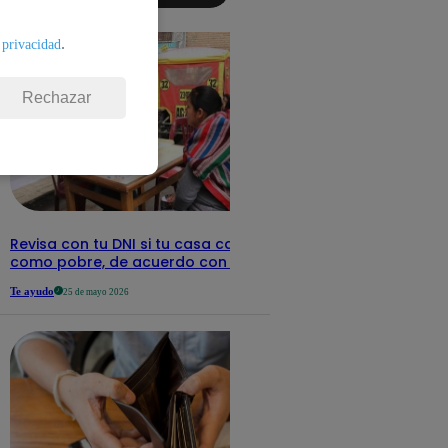
detalles
.
 privacidad
Rechazar
Revisa con tu DNI si tu casa califica
como pobre, de acuerdo con el Sisfoh
Te ayudo
25 de mayo 2026