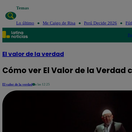
Temas
Lo último
Me 
Lo último
Me Caigo de Risa
Perú Decide 2026
Fút
Po
El valor de la verdad
Cómo ver El Valor de la Verdad c
El valor de la verdad
a las 12:25