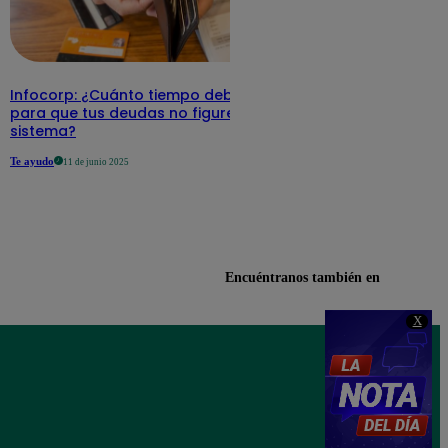
Infocorp: ¿Cuánto tiempo debe pasar
para que tus deudas no figuren en su
sistema?
Te ayudo
11 de junio 2025
Encuéntranos también en
X