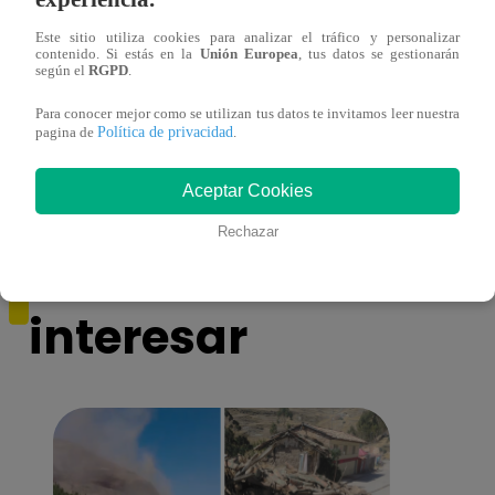
Este sitio utiliza cookies para analizar el tráfico y personalizar
contenido. Si estás en la
Unión Europea
, tus datos se gestionarán
según el
RGPD
.
Melissa Klug en EVDLV: ¿Te consideras
EVDL
Para conocer mejor como se utilizan tus datos te invitamos leer nuestra
una buena madre?
Farfá
Política de privacidad
pagina de
.
Aceptar Cookies
Rechazar
También te puede
interesar