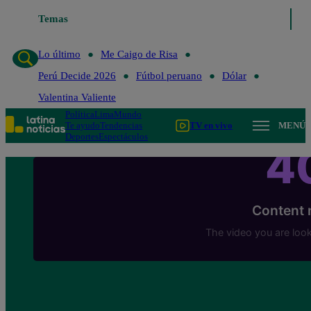
Temas
Lo último
Me Caigo de Risa
Perú Decide 2026
Lo último
Me Caigo de Risa
Perú Decide 2026
Fútbol peruano
Dólar
Valentina Valiente
Política
Lima
Mundo
Te ayudo
Tendencias
TV en vivo
MENÚ
Deportes
Espectáculos