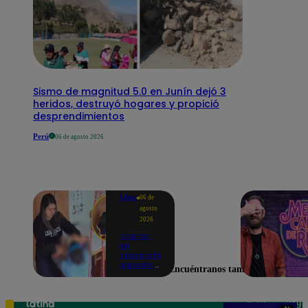
Sismo de magnitud 5.0 en Junín dejó 3
heridos, destruyó hogares y propició
desprendimientos
Perú
06 de agosto 2026
Lima
06 de
agosto
2026
Captan
en
cámara la
agresión
Encuéntranos también en
de una
psicóloga
contra un
niño con
Teléfono: 219