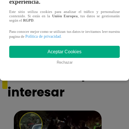
experiencia.
Este sitio utiliza cookies para analizar el tráfico y personalizar
contenido. Si estás en la
Unión Europea
, tus datos se gestionarán
según el
RGPD
.
Melissa Klug en EVDLV: ¿Te consideras
EVDL
Para conocer mejor como se utilizan tus datos te invitamos leer nuestra
Política de privacidad
pagina de
.
una buena madre?
Farfá
Aceptar Cookies
Rechazar
También te puede
interesar