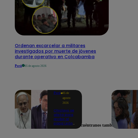
Ordenan excarcelar a militares
investigados por muerte de jóvenes
durante operativo en Colcabamba
Perú
05 de agosto 2026
Perú
05 de
agosto
2026
Chiclayo se
alista para
recibir al
papa León
Encuéntranos también en
XIV:
Catedral ya
fue